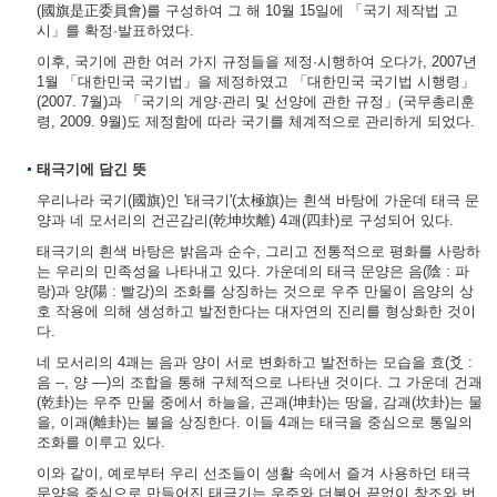
(國旗是正委員會)를 구성하여 그 해 10월 15일에 「국기 제작법 고
시」를 확정·발표하였다.
이후, 국기에 관한 여러 가지 규정들을 제정·시행하여 오다가, 2007년
1월 「대한민국 국기법」을 제정하였고 「대한민국 국기법 시행령」
(2007. 7월)과 「국기의 게양·관리 및 선양에 관한 규정」(국무총리훈
령, 2009. 9월)도 제정함에 따라 국기를 체계적으로 관리하게 되었다.
태극기에 담긴 뜻
우리나라 국기(國旗)인 '태극기'(太極旗)는 흰색 바탕에 가운데 태극 문
양과 네 모서리의 건곤감리(乾坤坎離) 4괘(四卦)로 구성되어 있다.
태극기의 흰색 바탕은 밝음과 순수, 그리고 전통적으로 평화를 사랑하
는 우리의 민족성을 나타내고 있다. 가운데의 태극 문양은 음(陰 : 파
랑)과 양(陽 : 빨강)의 조화를 상징하는 것으로 우주 만물이 음양의 상
호 작용에 의해 생성하고 발전한다는 대자연의 진리를 형상화한 것이
다.
네 모서리의 4괘는 음과 양이 서로 변화하고 발전하는 모습을 효(爻 :
음 --, 양 ―)의 조합을 통해 구체적으로 나타낸 것이다. 그 가운데 건괘
(乾卦)는 우주 만물 중에서 하늘을, 곤괘(坤卦)는 땅을, 감괘(坎卦)는 물
을, 이괘(離卦)는 불을 상징한다. 이들 4괘는 태극을 중심으로 통일의
조화를 이루고 있다.
이와 같이, 예로부터 우리 선조들이 생활 속에서 즐겨 사용하던 태극
문양을 중심으로 만들어진 태극기는 우주와 더불어 끝없이 창조와 번