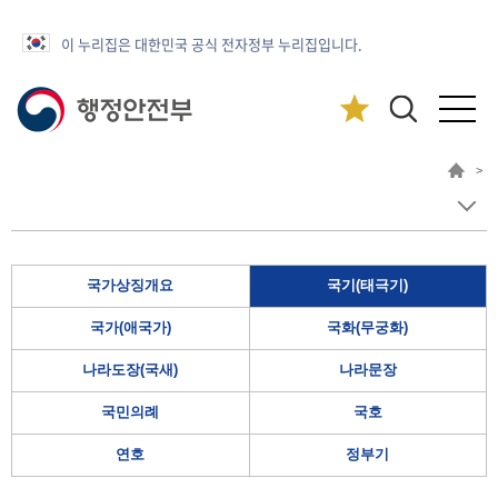
이 누리집은 대한민국 공식 전자정부 누리집입니다.
>
국가상징개요
국기(태극기)
국가(애국가)
국화(무궁화)
나라도장(국새)
나라문장
국민의례
국호
연호
정부기