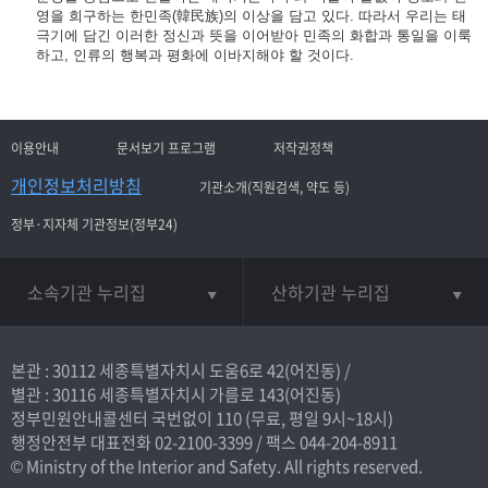
영을 희구하는 한민족(韓民族)의 이상을 담고 있다. 따라서 우리는 태
극기에 담긴 이러한 정신과 뜻을 이어받아 민족의 화합과 통일을 이룩
하고, 인류의 행복과 평화에 이바지해야 할 것이다.
이용안내
문서보기 프로그램
저작권정책
개인정보처리방침
기관소개(직원검색, 약도 등)
정부·지자체 기관정보(정부24)
소속기관 누리집
산하기관 누리집
본관 : 30112 세종특별자치시 도움6로 42(어진동) /
별관 : 30116 세종특별자치시 가름로 143(어진동)
정부민원안내콜센터 국번없이
110
(무료, 평일 9시~18시)
행정안전부 대표전화
02-2100-3399
/ 팩스 044-204-8911
© Ministry of the Interior and Safety. All rights reserved.