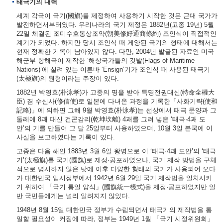
태극기의 내력
세계 각국이 국기(國旗)를 제정하여 사용하기 시작한 것은 근대 국가가
발전하면서부터였다. 우리나라의 국기 제정은 1882년(고종 19년) 5월
22일 체결된 조미수호통상조약(朝美修好通商條約) 조인식이 직접적인
계기가 되었다. 하지만 당시 조인식 때 게양된 국기의 형태에 대해서는
현재 정확한 기록이 남아있지 않다. 다만, 2004년 발굴된 자료인 미국
해군부 항해국이 제작한 ‘해상국가들의 깃발(Flags of Maritime
Nations)’에 실려 있는 이른바 ‘Ensign’기가 조인식 때 사용된 태극기
(太極旗)의 원형이라는 주장이 있다.
1882년 박영효(朴泳孝)가 고종의 명을 받아 특명전권대신(特命全權大
臣) 겸 수신사(修信使)로 일본에 다녀온 과정을 기록한「사화기략(使和
記略)」에 의하면 그해 9월 박영효(朴泳孝)는 선상에서 태극 문양과 그
둘레에 8괘 대신 건곤감리(乾坤坎離) 4괘를 그려 넣은 ‘태극·4괘 도
안’의 기를 만들어 그 달 25일부터 사용하였으며, 10월 3일 본국에 이
사실을 보고하였다는 기록이 있다.
고종은 다음 해인 1883년 3월 6일 왕명으로 이 ‘태극·4괘 도안’의 ‘태극
기’(太極旗)를 국기(國旗)로 제정·공포하였으나, 국기 제작 방법을 구체
적으로 명시하지 않은 탓에 이후 다양한 형태의 국기가 사용되어 오다
가 대한민국 임시정부에서 1942년 6월 29일 국기 제작법을 일치시키
기 위하여 「국기 통일 양식」(國旗統一樣式)을 제정·공포하였지만 일
반 국민들에게는 널리 알려지지 않았다.
1948년 8월 15일 대한민국 정부가 수립되면서 태극기의 제작법을 통
일할 필요성이 커짐에 따라, 정부는 1949년 1월 「국기 시정위원회」