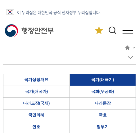
이 누리집은 대한민국 공식 전자정부 누리집입니다.
>
국가상징개요
국기(태극기)
국가(애국가)
국화(무궁화)
나라도장(국새)
나라문장
국민의례
국호
연호
정부기