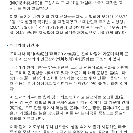
(國旗是正委員會)를 구성하여 그 해 10월 15일에 「국기 제작법 고
시」를 확정·발표하였다.
이후, 국기에 관한 여러 가지 규정들을 제정·시행하여 오다가, 2007년
1월 「대한민국 국기법」을 제정하였고 「대한민국 국기법 시행령」
(2007. 7월)과 「국기의 게양·관리 및 선양에 관한 규정」(국무총리훈
령, 2009. 9월)도 제정함에 따라 국기를 체계적으로 관리하게 되었다.
태극기에 담긴 뜻
우리나라 국기(國旗)인 '태극기'(太極旗)는 흰색 바탕에 가운데 태극 문
양과 네 모서리의 건곤감리(乾坤坎離) 4괘(四卦)로 구성되어 있다.
태극기의 흰색 바탕은 밝음과 순수, 그리고 전통적으로 평화를 사랑하
는 우리의 민족성을 나타내고 있다. 가운데의 태극 문양은 음(陰 : 파
랑)과 양(陽 : 빨강)의 조화를 상징하는 것으로 우주 만물이 음양의 상
호 작용에 의해 생성하고 발전한다는 대자연의 진리를 형상화한 것이
다.
네 모서리의 4괘는 음과 양이 서로 변화하고 발전하는 모습을 효(爻 :
음 --, 양 ―)의 조합을 통해 구체적으로 나타낸 것이다. 그 가운데 건괘
(乾卦)는 우주 만물 중에서 하늘을, 곤괘(坤卦)는 땅을, 감괘(坎卦)는 물
을, 이괘(離卦)는 불을 상징한다. 이들 4괘는 태극을 중심으로 통일의
조화를 이루고 있다.
이와 같이, 예로부터 우리 선조들이 생활 속에서 즐겨 사용하던 태극
문양을 중심으로 만들어진 태극기는 우주와 더불어 끝없이 창조와 번