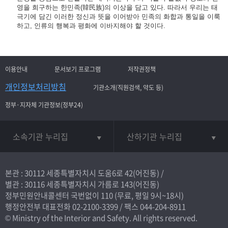
영을 희구하는 한민족(韓民族)의 이상을 담고 있다. 따라서 우리는 태
극기에 담긴 이러한 정신과 뜻을 이어받아 민족의 화합과 통일을 이룩
하고, 인류의 행복과 평화에 이바지해야 할 것이다.
이용안내
문서보기 프로그램
저작권정책
개인정보처리방침
기관소개(직원검색, 약도 등)
정부·지자체 기관정보(정부24)
소속기관 누리집
산하기관 누리집
본관 : 30112 세종특별자치시 도움6로 42(어진동) /
별관 : 30116 세종특별자치시 가름로 143(어진동)
정부민원안내콜센터 국번없이
110
(무료, 평일 9시~18시)
행정안전부 대표전화
02-2100-3399
/ 팩스 044-204-8911
© Ministry of the Interior and Safety. All rights reserved.