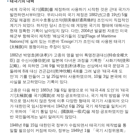
태극기의 내력
세계 각국이 국기(國旗)를 제정하여 사용하기 시작한 것은 근대 국가가
발전하면서부터였다. 우리나라의 국기 제정은 1882년(고종 19년) 5월
22일 체결된 조미수호통상조약(朝美修好通商條約) 조인식이 직접적인
계기가 되었다. 하지만 당시 조인식 때 게양된 국기의 형태에 대해서는
현재 정확한 기록이 남아있지 않다. 다만, 2004년 발굴된 자료인 미국
해군부 항해국이 제작한 ‘해상국가들의 깃발(Flags of Maritime
Nations)’에 실려 있는 이른바 ‘Ensign’기가 조인식 때 사용된 태극기
(太極旗)의 원형이라는 주장이 있다.
1882년 박영효(朴泳孝)가 고종의 명을 받아 특명전권대신(特命全權大
臣) 겸 수신사(修信使)로 일본에 다녀온 과정을 기록한「사화기략(使和
記略)」에 의하면 그해 9월 박영효(朴泳孝)는 선상에서 태극 문양과 그
둘레에 8괘 대신 건곤감리(乾坤坎離) 4괘를 그려 넣은 ‘태극·4괘 도
안’의 기를 만들어 그 달 25일부터 사용하였으며, 10월 3일 본국에 이
사실을 보고하였다는 기록이 있다.
고종은 다음 해인 1883년 3월 6일 왕명으로 이 ‘태극·4괘 도안’의 ‘태극
기’(太極旗)를 국기(國旗)로 제정·공포하였으나, 국기 제작 방법을 구체
적으로 명시하지 않은 탓에 이후 다양한 형태의 국기가 사용되어 오다
가 대한민국 임시정부에서 1942년 6월 29일 국기 제작법을 일치시키
기 위하여 「국기 통일 양식」(國旗統一樣式)을 제정·공포하였지만 일
반 국민들에게는 널리 알려지지 않았다.
1948년 8월 15일 대한민국 정부가 수립되면서 태극기의 제작법을 통
일할 필요성이 커짐에 따라, 정부는 1949년 1월 「국기 시정위원회」