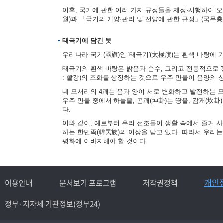
이후, 국기에 관한 여러 가지 규정들을 제정·시행하여 오다
월)과 「국기의 게양·관리 및 선양에 관한 규정」(국무총리
태극기에 담긴 뜻
우리나라 국기(國旗)인 '태극기'(太極旗)는 흰색 바탕에 
태극기의 흰색 바탕은 밝음과 순수, 그리고 전통적으로 평
: 빨강)의 조화를 상징하는 것으로 우주 만물이 음양의
네 모서리의 4괘는 음과 양이 서로 변화하고 발전하는 모습을
우주 만물 중에서 하늘을, 곤괘(坤卦)는 땅을, 감괘(坎卦
다.
이와 같이, 예로부터 우리 선조들이 생활 속에서 즐겨 
하는 한민족(韓民族)의 이상을 담고 있다. 따라서 우리
평화에 이바지해야 할 것이다.
개인
이용안내
문서보기 프로그램
저작권정책
정부·지자체 기관정보(정부24)