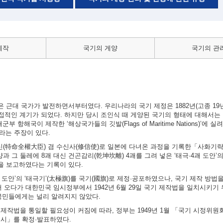
제작
국기의 게양
국기의 관
근대 국가가 발전하면서부터였다. 우리나라의 국기 제정은 1882년(고종 19년)
적인 계기가 되었다. 하지만 당시 조인식 때 게양된 국기의 형태에 대해서는 
 항해국이 제작한 ‘해상국가들의 깃발(Flags of Maritime Nations)’에 
이라는 주장이 있다.
대신(特命全權大臣) 겸 수신사(修信使)로 일본에 다녀온 과정을 기록한「사화기
과 그 둘레에 8괘 대신 건곤감리(乾坤坎離) 4괘를 그려 넣은 ‘태극·4괘 도안’
실을 보고하였다는 기록이 있다.
4괘 도안’의 ‘태극기’(太極旗)를 국기(國旗)로 제정·공포하였으나, 국기 제작 방
 오다가 대한민국 임시정부에서 1942년 6월 29일 국기 제작법을 일치시키기
국민들에게는 널리 알려지지 않았다.
의 제작법을 통일할 필요성이 커짐에 따라, 정부는 1949년 1월 「국기 시정위
 고시」를 확정·발표하였다.