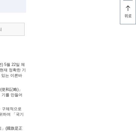
위로
리
 5월 22일 체
현재 정확한 기
실려 있는 이른바
략(使和記略)」
의 기를 만들어
법을 구체적으로
 위하여 「국기
원회」(國旗是正