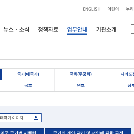
ENGLISH
어린이
누리
뉴스 · 소식
정책자료
업무안내
기관소개
국가(애국가)
국화(무궁화)
나라도장
국호
연호
정
태극기 이미지
민국 국기법 시행령
국기의 게양·관리 및 선양에 관한 규정