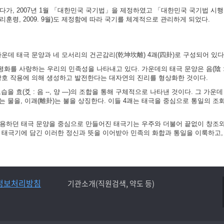
가, 2007년 1월 「대한민국 국기법」을 제정하였고 「대한민국 국기법 시행령」
훈령, 2009. 9월)도 제정함에 따라 국기를 체계적으로 관리하게 되었다.
가운데 태극 문양과 네 모서리의 건곤감리(乾坤坎離) 4괘(四卦)로 구성되어 있다
화를 사랑하는 우리의 민족성을 나타내고 있다. 가운데의 태극 문양은 음(陰 :
 상호 작용에 의해 생성하고 발전한다는 대자연의 진리를 형상화한 것이다.
 효(爻 : 음 --, 양 ―)의 조합을 통해 구체적으로 나타낸 것이다. 그 가운데
)는 물을, 이괘(離卦)는 불을 상징한다. 이들 4괘는 태극을 중심으로 통일의 조
사용하던 태극 문양을 중심으로 만들어진 태극기는 우주와 더불어 끝없이 창조
는 태극기에 담긴 이러한 정신과 뜻을 이어받아 민족의 화합과 통일을 이룩하고,
정보처리방침
기관소개(직원검색, 약도 등)