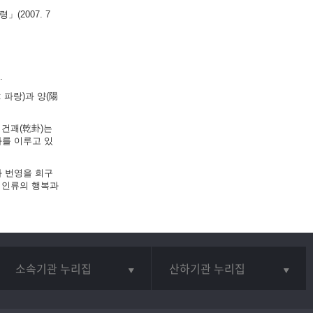
(2007. 7
.
 파랑)과 양(陽
 건괘(乾卦)는
화를 이루고 있
와 번영을 희구
 인류의 행복과
소속기관 누리집
산하기관 누리집