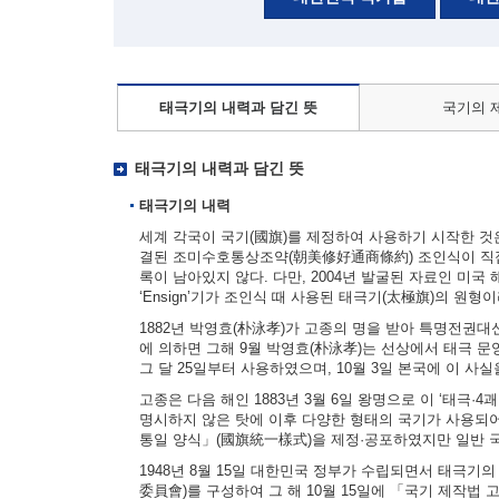
태극기의 내력과 담긴 뜻
국기의 
태극기의 내력과 담긴 뜻
태극기의 내력
세계 각국이 국기(國旗)를 제정하여 사용하기 시작한 것은 
결된 조미수호통상조약(朝美修好通商條約) 조인식이 직접
록이 남아있지 않다. 다만, 2004년 발굴된 자료인 미국 해군부
‘Ensign’기가 조인식 때 사용된 태극기(太極旗)의 원형
1882년 박영효(朴泳孝)가 고종의 명을 받아 특명전권
에 의하면 그해 9월 박영효(朴泳孝)는 선상에서 태극 문양
그 달 25일부터 사용하였으며, 10월 3일 본국에 이 사
고종은 다음 해인 1883년 3월 6일 왕명으로 이 ‘태극·
명시하지 않은 탓에 이후 다양한 형태의 국기가 사용되어
통일 양식」(國旗統一樣式)을 제정·공포하였지만 일반 
1948년 8월 15일 대한민국 정부가 수립되면서 태극기
委員會)를 구성하여 그 해 10월 15일에 「국기 제작법