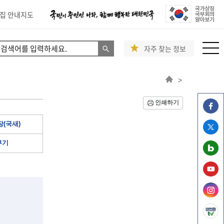
집 안내지도
자주 찾는 정보
>
인쇄하기
(국새)
부기