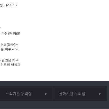
(2007. 7
.
 파랑)과 양(陽
 건괘(乾卦)는
화를 이루고 있
와 번영을 희구
 인류의 행복과
소속기관 누리집
산하기관 누리집