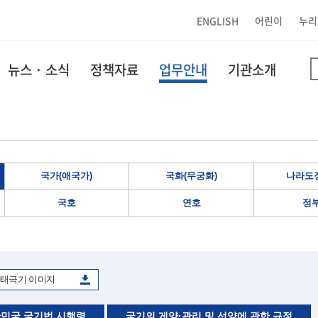
ENGLISH
어린이
누리
뉴스 · 소식
정책자료
업무안내
기관소개
국가(애국가)
국화(무궁화)
나라도장
국호
연호
정
태극기 이미지
민국 국기법 시행령
국기의 게양·관리 및 선양에 관한 규정