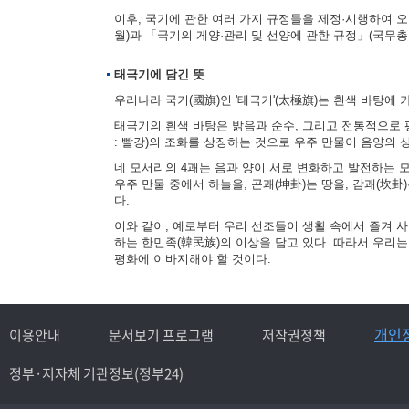
이후, 국기에 관한 여러 가지 규정들을 제정·시행하여 오다
월)과 「국기의 게양·관리 및 선양에 관한 규정」(국무총리
태극기에 담긴 뜻
우리나라 국기(國旗)인 '태극기'(太極旗)는 흰색 바탕에 
태극기의 흰색 바탕은 밝음과 순수, 그리고 전통적으로 평
: 빨강)의 조화를 상징하는 것으로 우주 만물이 음양의
네 모서리의 4괘는 음과 양이 서로 변화하고 발전하는 모습을
우주 만물 중에서 하늘을, 곤괘(坤卦)는 땅을, 감괘(坎卦
다.
이와 같이, 예로부터 우리 선조들이 생활 속에서 즐겨 
하는 한민족(韓民族)의 이상을 담고 있다. 따라서 우리
평화에 이바지해야 할 것이다.
개인
이용안내
문서보기 프로그램
저작권정책
정부·지자체 기관정보(정부24)