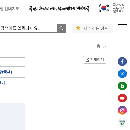
집 안내지도
자주 찾는 정보
>
인쇄하기
(국새)
부기