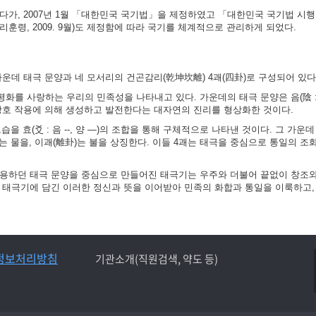
가, 2007년 1월 「대한민국 국기법」을 제정하였고 「대한민국 국기법 시행령」
훈령, 2009. 9월)도 제정함에 따라 국기를 체계적으로 관리하게 되었다.
가운데 태극 문양과 네 모서리의 건곤감리(乾坤坎離) 4괘(四卦)로 구성되어 있다
화를 사랑하는 우리의 민족성을 나타내고 있다. 가운데의 태극 문양은 음(陰 :
 상호 작용에 의해 생성하고 발전한다는 대자연의 진리를 형상화한 것이다.
 효(爻 : 음 --, 양 ―)의 조합을 통해 구체적으로 나타낸 것이다. 그 가운데
)는 물을, 이괘(離卦)는 불을 상징한다. 이들 4괘는 태극을 중심으로 통일의 조
사용하던 태극 문양을 중심으로 만들어진 태극기는 우주와 더불어 끝없이 창조
는 태극기에 담긴 이러한 정신과 뜻을 이어받아 민족의 화합과 통일을 이룩하고,
정보처리방침
기관소개(직원검색, 약도 등)