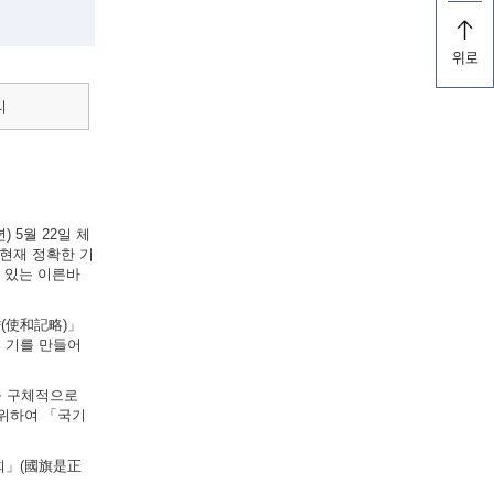
위로
리
 5월 22일 체
현재 정확한 기
실려 있는 이른바
략(使和記略)」
의 기를 만들어
법을 구체적으로
 위하여 「국기
원회」(國旗是正