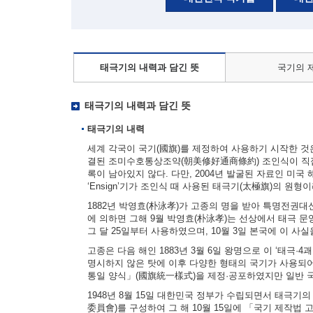
태극기의 내력과 담긴 뜻
국기의 
태극기의 내력과 담긴 뜻
태극기의 내력
세계 각국이 국기(國旗)를 제정하여 사용하기 시작한 것은 
결된 조미수호통상조약(朝美修好通商條約) 조인식이 직접
록이 남아있지 않다. 다만, 2004년 발굴된 자료인 미국 해군부
‘Ensign’기가 조인식 때 사용된 태극기(太極旗)의 원형
1882년 박영효(朴泳孝)가 고종의 명을 받아 특명전권
에 의하면 그해 9월 박영효(朴泳孝)는 선상에서 태극 문양
그 달 25일부터 사용하였으며, 10월 3일 본국에 이 사
고종은 다음 해인 1883년 3월 6일 왕명으로 이 ‘태극·
명시하지 않은 탓에 이후 다양한 형태의 국기가 사용되어
통일 양식」(國旗統一樣式)을 제정·공포하였지만 일반 
1948년 8월 15일 대한민국 정부가 수립되면서 태극기
委員會)를 구성하여 그 해 10월 15일에 「국기 제작법