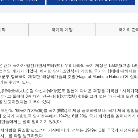
제작
국기의 게양
국기의 관
근대 국가가 발전하면서부터였다. 우리나라의 국기 제정은 1882년(고종 19년)
적인 계기가 되었다. 하지만 당시 조인식 때 게양된 국기의 형태에 대해서는 
 항해국이 제작한 ‘해상국가들의 깃발(Flags of Maritime Nations)’에 
이라는 주장이 있다.
대신(特命全權大臣) 겸 수신사(修信使)로 일본에 다녀온 과정을 기록한「사화기
과 그 둘레에 8괘 대신 건곤감리(乾坤坎離) 4괘를 그려 넣은 ‘태극·4괘 도안’
실을 보고하였다는 기록이 있다.
4괘 도안’의 ‘태극기’(太極旗)를 국기(國旗)로 제정·공포하였으나, 국기 제작 방
 오다가 대한민국 임시정부에서 1942년 6월 29일 국기 제작법을 일치시키기
국민들에게는 널리 알려지지 않았다.
의 제작법을 통일할 필요성이 커짐에 따라, 정부는 1949년 1월 「국기 시정위
 고시」를 확정·발표하였다.