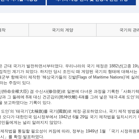
제작
국기의 게양
국기의 관
근대 국가가 발전하면서부터였다. 우리나라의 국기 제정은 1882년(고종 19년)
적인 계기가 되었다. 하지만 당시 조인식 때 게양된 국기의 형태에 대해서는 
 항해국이 제작한 ‘해상국가들의 깃발(Flags of Maritime Nations)’에 
이라는 주장이 있다.
대신(特命全權大臣) 겸 수신사(修信使)로 일본에 다녀온 과정을 기록한「사화기
과 그 둘레에 8괘 대신 건곤감리(乾坤坎離) 4괘를 그려 넣은 ‘태극·4괘 도안’
실을 보고하였다는 기록이 있다.
4괘 도안’의 ‘태극기’(太極旗)를 국기(國旗)로 제정·공포하였으나, 국기 제작 방
 오다가 대한민국 임시정부에서 1942년 6월 29일 국기 제작법을 일치시키기
국민들에게는 널리 알려지지 않았다.
의 제작법을 통일할 필요성이 커짐에 따라, 정부는 1949년 1월 「국기 시정위
 고시」를 확정·발표하였다.