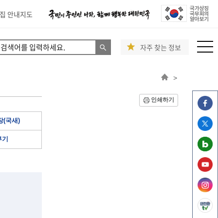
집 안내지도
자주 찾는 정보
>
인쇄하기
(국새)
부기