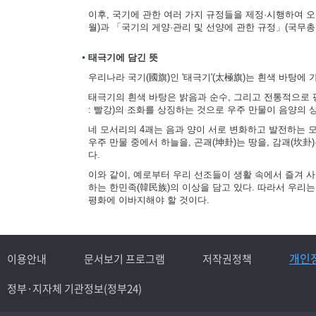
이후, 국기에 관한 여러 가지 규정들을 제정·시행하여 오다
월)과 「국기의 게양·관리 및 선양에 관한 규정」(국무총리
태극기에 담긴 뜻
우리나라 국기(國旗)인 '태극기'(太極旗)는 흰색 바탕에 
태극기의 흰색 바탕은 밝음과 순수, 그리고 전통적으로 평
: 빨강)의 조화를 상징하는 것으로 우주 만물이 음양의
네 모서리의 4괘는 음과 양이 서로 변화하고 발전하는 모습을
우주 만물 중에서 하늘을, 곤괘(坤卦)는 땅을, 감괘(坎卦
다.
이와 같이, 예로부터 우리 선조들이 생활 속에서 즐겨 
하는 한민족(韓民族)의 이상을 담고 있다. 따라서 우리
평화에 이바지해야 할 것이다.
개인
이용안내
문서보기 프로그램
저작권정책
정부·지자체 기관정보(정부24)