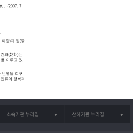
(2007. 7
.
 파랑)과 양(陽
 건괘(乾卦)는
화를 이루고 있
와 번영을 희구
 인류의 행복과
소속기관 누리집
산하기관 누리집