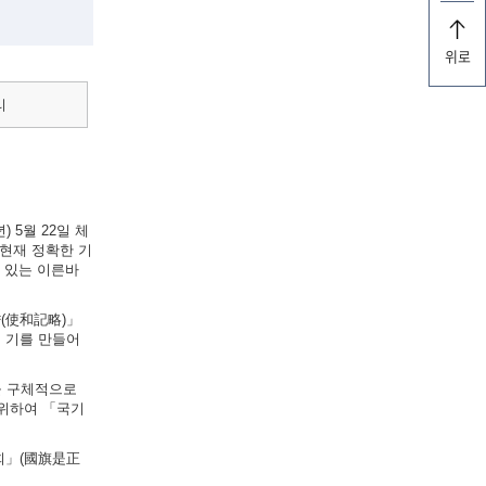
위로
리
 5월 22일 체
현재 정확한 기
실려 있는 이른바
략(使和記略)」
의 기를 만들어
법을 구체적으로
 위하여 「국기
원회」(國旗是正