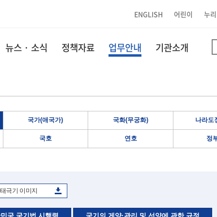
ENGLISH
어린이
누리
뉴스 · 소식
정책자료
업무안내
기관소개
국가(애국가)
국화(무궁화)
나라도장
국호
연호
정
태극기 이미지
민국 국기법 시행령
국기의 게양·관리 및 선양에 관한 규정