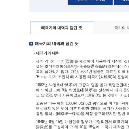
태극기의 내력과 담긴 뜻
국기의 
태극기의 내력과 담긴 뜻
태극기의 내력
세계 각국이 국기(國旗)를 제정하여 사용하기 시작한 것은 
결된 조미수호통상조약(朝美修好通商條約) 조인식이 직접
록이 남아있지 않다. 다만, 2004년 발굴된 자료인 미국 해군부
‘Ensign’기가 조인식 때 사용된 태극기(太極旗)의 원형
1882년 박영효(朴泳孝)가 고종의 명을 받아 특명전권
에 의하면 그해 9월 박영효(朴泳孝)는 선상에서 태극 문양
그 달 25일부터 사용하였으며, 10월 3일 본국에 이 사
고종은 다음 해인 1883년 3월 6일 왕명으로 이 ‘태극·
명시하지 않은 탓에 이후 다양한 형태의 국기가 사용되어
통일 양식」(國旗統一樣式)을 제정·공포하였지만 일반 
1948년 8월 15일 대한민국 정부가 수립되면서 태극기
委員會)를 구성하여 그 해 10월 15일에 「국기 제작법