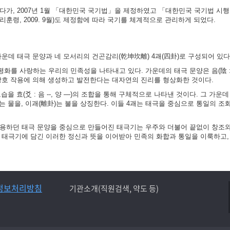
가, 2007년 1월 「대한민국 국기법」을 제정하였고 「대한민국 국기법 시행령」
훈령, 2009. 9월)도 제정함에 따라 국기를 체계적으로 관리하게 되었다.
가운데 태극 문양과 네 모서리의 건곤감리(乾坤坎離) 4괘(四卦)로 구성되어 있다
화를 사랑하는 우리의 민족성을 나타내고 있다. 가운데의 태극 문양은 음(陰 :
 상호 작용에 의해 생성하고 발전한다는 대자연의 진리를 형상화한 것이다.
 효(爻 : 음 --, 양 ―)의 조합을 통해 구체적으로 나타낸 것이다. 그 가운데
)는 물을, 이괘(離卦)는 불을 상징한다. 이들 4괘는 태극을 중심으로 통일의 조
사용하던 태극 문양을 중심으로 만들어진 태극기는 우주와 더불어 끝없이 창조
는 태극기에 담긴 이러한 정신과 뜻을 이어받아 민족의 화합과 통일을 이룩하고,
정보처리방침
기관소개(직원검색, 약도 등)