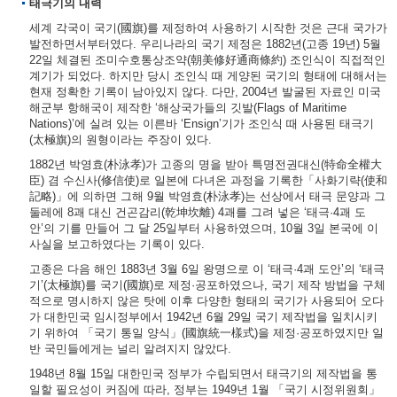
태극기의 내력
세계 각국이 국기(國旗)를 제정하여 사용하기 시작한 것은 근대 국가가
발전하면서부터였다. 우리나라의 국기 제정은 1882년(고종 19년) 5월
22일 체결된 조미수호통상조약(朝美修好通商條約) 조인식이 직접적인
계기가 되었다. 하지만 당시 조인식 때 게양된 국기의 형태에 대해서는
현재 정확한 기록이 남아있지 않다. 다만, 2004년 발굴된 자료인 미국
해군부 항해국이 제작한 ‘해상국가들의 깃발(Flags of Maritime
Nations)’에 실려 있는 이른바 ‘Ensign’기가 조인식 때 사용된 태극기
(太極旗)의 원형이라는 주장이 있다.
1882년 박영효(朴泳孝)가 고종의 명을 받아 특명전권대신(特命全權大
臣) 겸 수신사(修信使)로 일본에 다녀온 과정을 기록한「사화기략(使和
記略)」에 의하면 그해 9월 박영효(朴泳孝)는 선상에서 태극 문양과 그
둘레에 8괘 대신 건곤감리(乾坤坎離) 4괘를 그려 넣은 ‘태극·4괘 도
안’의 기를 만들어 그 달 25일부터 사용하였으며, 10월 3일 본국에 이
사실을 보고하였다는 기록이 있다.
고종은 다음 해인 1883년 3월 6일 왕명으로 이 ‘태극·4괘 도안’의 ‘태극
기’(太極旗)를 국기(國旗)로 제정·공포하였으나, 국기 제작 방법을 구체
적으로 명시하지 않은 탓에 이후 다양한 형태의 국기가 사용되어 오다
가 대한민국 임시정부에서 1942년 6월 29일 국기 제작법을 일치시키
기 위하여 「국기 통일 양식」(國旗統一樣式)을 제정·공포하였지만 일
반 국민들에게는 널리 알려지지 않았다.
1948년 8월 15일 대한민국 정부가 수립되면서 태극기의 제작법을 통
일할 필요성이 커짐에 따라, 정부는 1949년 1월 「국기 시정위원회」