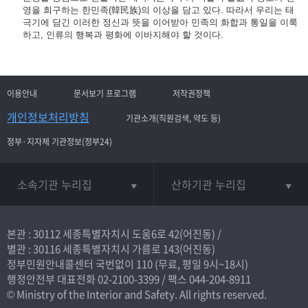
영을 희구하는 한민족(韓民族)의 이상을 담고 있다. 따라서 우리는 태
극기에 담긴 이러한 정신과 뜻을 이어받아 민족의 화합과 통일을 이룩
하고, 인류의 행복과 평화에 이바지해야 할 것이다.
이용안내
문서보기 프로그램
저작권정책
개인정보처리방침
기관소개(직원검색, 약도 등)
정부·지자체 기관정보(정부24)
소속기관 누리집
산하기관 누리집
본관 : 30112 세종특별자치시 도움6로 42(어진동) /
별관 : 30116 세종특별자치시 가름로 143(어진동)
정부민원안내콜센터 국번없이
110
(무료, 평일 9시~18시)
행정안전부 대표전화
02-2100-3399
/ 팩스 044-204-8911
© Ministry of the Interior and Safety. All rights reserved.