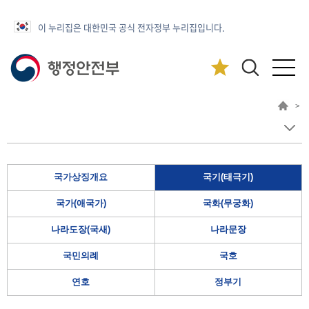
이 누리집은 대한민국 공식 전자정부 누리집입니다.
>
국가상징개요
국기(태극기)
국가(애국가)
국화(무궁화)
나라도장(국새)
나라문장
국민의례
국호
연호
정부기