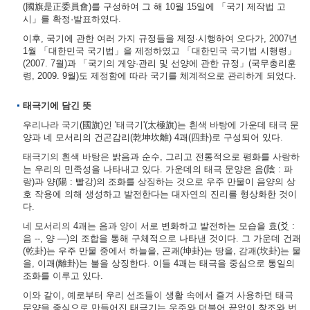
(國旗是正委員會)를 구성하여 그 해 10월 15일에 「국기 제작법 고
시」를 확정·발표하였다.
이후, 국기에 관한 여러 가지 규정들을 제정·시행하여 오다가, 2007년
1월 「대한민국 국기법」을 제정하였고 「대한민국 국기법 시행령」
(2007. 7월)과 「국기의 게양·관리 및 선양에 관한 규정」(국무총리훈
령, 2009. 9월)도 제정함에 따라 국기를 체계적으로 관리하게 되었다.
태극기에 담긴 뜻
우리나라 국기(國旗)인 '태극기'(太極旗)는 흰색 바탕에 가운데 태극 문
양과 네 모서리의 건곤감리(乾坤坎離) 4괘(四卦)로 구성되어 있다.
태극기의 흰색 바탕은 밝음과 순수, 그리고 전통적으로 평화를 사랑하
는 우리의 민족성을 나타내고 있다. 가운데의 태극 문양은 음(陰 : 파
랑)과 양(陽 : 빨강)의 조화를 상징하는 것으로 우주 만물이 음양의 상
호 작용에 의해 생성하고 발전한다는 대자연의 진리를 형상화한 것이
다.
네 모서리의 4괘는 음과 양이 서로 변화하고 발전하는 모습을 효(爻 :
음 --, 양 ―)의 조합을 통해 구체적으로 나타낸 것이다. 그 가운데 건괘
(乾卦)는 우주 만물 중에서 하늘을, 곤괘(坤卦)는 땅을, 감괘(坎卦)는 물
을, 이괘(離卦)는 불을 상징한다. 이들 4괘는 태극을 중심으로 통일의
조화를 이루고 있다.
이와 같이, 예로부터 우리 선조들이 생활 속에서 즐겨 사용하던 태극
문양을 중심으로 만들어진 태극기는 우주와 더불어 끝없이 창조와 번