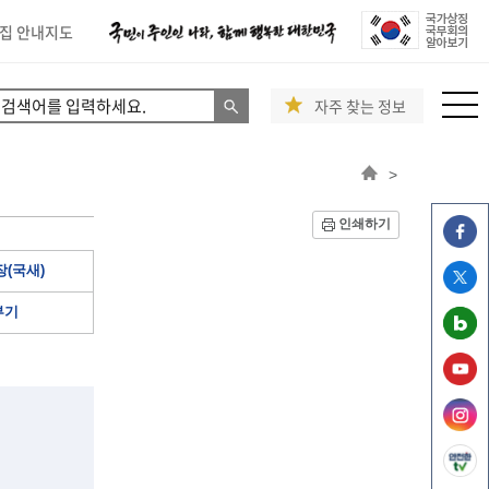
집 안내지도
자주 찾는 정보
>
인쇄하기
(국새)
부기