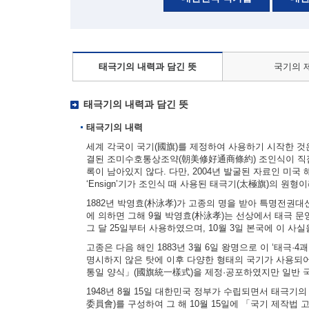
태극기의 내력과 담긴 뜻
국기의 
태극기의 내력과 담긴 뜻
태극기의 내력
세계 각국이 국기(國旗)를 제정하여 사용하기 시작한 것은 
결된 조미수호통상조약(朝美修好通商條約) 조인식이 직접
록이 남아있지 않다. 다만, 2004년 발굴된 자료인 미국 해군부
‘Ensign’기가 조인식 때 사용된 태극기(太極旗)의 원형
1882년 박영효(朴泳孝)가 고종의 명을 받아 특명전권
에 의하면 그해 9월 박영효(朴泳孝)는 선상에서 태극 문양
그 달 25일부터 사용하였으며, 10월 3일 본국에 이 사
고종은 다음 해인 1883년 3월 6일 왕명으로 이 ‘태극·
명시하지 않은 탓에 이후 다양한 형태의 국기가 사용되어
통일 양식」(國旗統一樣式)을 제정·공포하였지만 일반 
1948년 8월 15일 대한민국 정부가 수립되면서 태극기
委員會)를 구성하여 그 해 10월 15일에 「국기 제작법