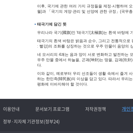
이후, 국기에 관한 여러 가지 규정들을 제정·시행하여 오다
월)과 「국기의 게양·관리 및 선양에 관한 규정」(국무총리
태극기에 담긴 뜻
우리나라 국기(國旗)인 '태극기'(太極旗)는 흰색 바탕에 
태극기의 흰색 바탕은 밝음과 순수, 그리고 전통적으로 평
: 빨강)의 조화를 상징하는 것으로 우주 만물이 음양의
네 모서리의 4괘는 음과 양이 서로 변화하고 발전하는 모습을
우주 만물 중에서 하늘을, 곤괘(坤卦)는 땅을, 감괘(坎卦
다.
이와 같이, 예로부터 우리 선조들이 생활 속에서 즐겨 
하는 한민족(韓民族)의 이상을 담고 있다. 따라서 우리
평화에 이바지해야 할 것이다.
개인
이용안내
문서보기 프로그램
저작권정책
정부·지자체 기관정보(정부24)