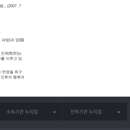
(2007. 7
.
 파랑)과 양(陽
 건괘(乾卦)는
화를 이루고 있
와 번영을 희구
 인류의 행복과
소속기관 누리집
산하기관 누리집