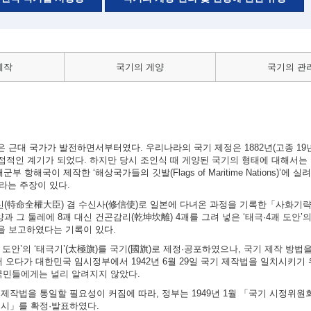
제작
국기의 게양
국기의 관
근대 국가가 발전하면서부터였다. 우리나라의 국기 제정은 1882년(고종 19년)
적인 계기가 되었다. 하지만 당시 조인식 때 게양된 국기의 형태에 대해서는 
 항해국이 제작한 ‘해상국가들의 깃발(Flags of Maritime Nations)’에 
이라는 주장이 있다.
대신(特命全權大臣) 겸 수신사(修信使)로 일본에 다녀온 과정을 기록한「사화기
과 그 둘레에 8괘 대신 건곤감리(乾坤坎離) 4괘를 그려 넣은 ‘태극·4괘 도안’
실을 보고하였다는 기록이 있다.
4괘 도안’의 ‘태극기’(太極旗)를 국기(國旗)로 제정·공포하였으나, 국기 제작 방
 오다가 대한민국 임시정부에서 1942년 6월 29일 국기 제작법을 일치시키기
국민들에게는 널리 알려지지 않았다.
의 제작법을 통일할 필요성이 커짐에 따라, 정부는 1949년 1월 「국기 시정위
 고시」를 확정·발표하였다.