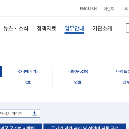
ENGLISH
어린이
누리
뉴스 · 소식
정책자료
업무안내
기관소개
국가(애국가)
국화(무궁화)
나라도장
국호
연호
정
태극기 이미지
민국 국기법 시행령
국기의 게양·관리 및 선양에 관한 규정