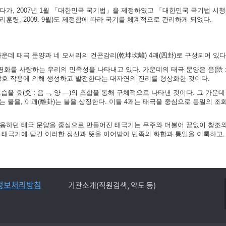
가, 2007년 1월 「대한민국 국기법」을 제정하였고 「대한민국 국기법 시행령」
훈령, 2009. 9월)도 제정함에 따라 국기를 체계적으로 관리하게 되었다.
가운데 태극 문양과 네 모서리의 건곤감리(乾坤坎離) 4괘(四卦)로 구성되어 있다
화를 사랑하는 우리의 민족성을 나타내고 있다. 가운데의 태극 문양은 음(陰 :
 상호 작용에 의해 생성하고 발전한다는 대자연의 진리를 형상화한 것이다.
 효(爻 : 음 --, 양 ―)의 조합을 통해 구체적으로 나타낸 것이다. 그 가운데
)는 물을, 이괘(離卦)는 불을 상징한다. 이들 4괘는 태극을 중심으로 통일의 조
사용하던 태극 문양을 중심으로 만들어진 태극기는 우주와 더불어 끝없이 창조
는 태극기에 담긴 이러한 정신과 뜻을 이어받아 민족의 화합과 통일을 이룩하고,
정보처리방침
기관소개(직원검색, 약도 등)