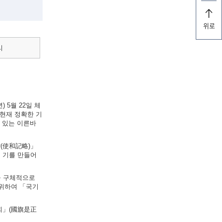
위로
리
 5월 22일 체
현재 정확한 기
실려 있는 이른바
략(使和記略)」
의 기를 만들어
법을 구체적으로
 위하여 「국기
원회」(國旗是正