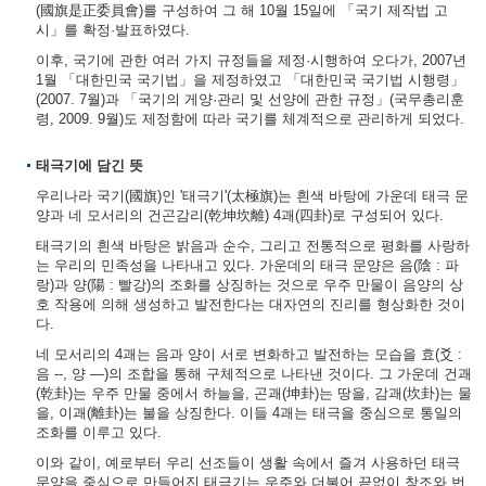
(國旗是正委員會)를 구성하여 그 해 10월 15일에 「국기 제작법 고
시」를 확정·발표하였다.
이후, 국기에 관한 여러 가지 규정들을 제정·시행하여 오다가, 2007년
1월 「대한민국 국기법」을 제정하였고 「대한민국 국기법 시행령」
(2007. 7월)과 「국기의 게양·관리 및 선양에 관한 규정」(국무총리훈
령, 2009. 9월)도 제정함에 따라 국기를 체계적으로 관리하게 되었다.
태극기에 담긴 뜻
우리나라 국기(國旗)인 '태극기'(太極旗)는 흰색 바탕에 가운데 태극 문
양과 네 모서리의 건곤감리(乾坤坎離) 4괘(四卦)로 구성되어 있다.
태극기의 흰색 바탕은 밝음과 순수, 그리고 전통적으로 평화를 사랑하
는 우리의 민족성을 나타내고 있다. 가운데의 태극 문양은 음(陰 : 파
랑)과 양(陽 : 빨강)의 조화를 상징하는 것으로 우주 만물이 음양의 상
호 작용에 의해 생성하고 발전한다는 대자연의 진리를 형상화한 것이
다.
네 모서리의 4괘는 음과 양이 서로 변화하고 발전하는 모습을 효(爻 :
음 --, 양 ―)의 조합을 통해 구체적으로 나타낸 것이다. 그 가운데 건괘
(乾卦)는 우주 만물 중에서 하늘을, 곤괘(坤卦)는 땅을, 감괘(坎卦)는 물
을, 이괘(離卦)는 불을 상징한다. 이들 4괘는 태극을 중심으로 통일의
조화를 이루고 있다.
이와 같이, 예로부터 우리 선조들이 생활 속에서 즐겨 사용하던 태극
문양을 중심으로 만들어진 태극기는 우주와 더불어 끝없이 창조와 번