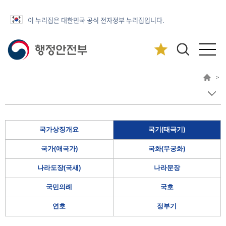
이 누리집은 대한민국 공식 전자정부 누리집입니다.
>
국가상징개요
국기(태극기)
국가(애국가)
국화(무궁화)
나라도장(국새)
나라문장
국민의례
국호
연호
정부기