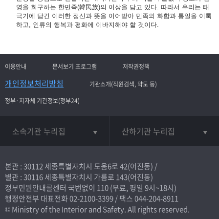
영을 희구하는 한민족(韓民族)의 이상을 담고 있다. 따라서 우리는 태
극기에 담긴 이러한 정신과 뜻을 이어받아 민족의 화합과 통일을 이룩
하고, 인류의 행복과 평화에 이바지해야 할 것이다.
이용안내
문서보기 프로그램
저작권정책
개인정보처리방침
기관소개(직원검색, 약도 등)
정부·지자체 기관정보(정부24)
소속기관 누리집
산하기관 누리집
본관 : 30112 세종특별자치시 도움6로 42(어진동) /
별관 : 30116 세종특별자치시 가름로 143(어진동)
정부민원안내콜센터 국번없이
110
(무료, 평일 9시~18시)
행정안전부 대표전화
02-2100-3399
/ 팩스 044-204-8911
© Ministry of the Interior and Safety. All rights reserved.