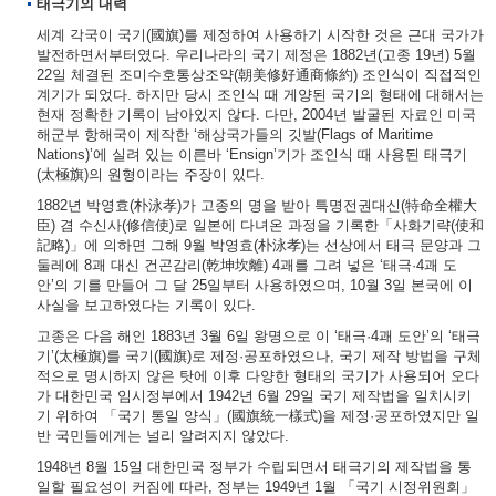
태극기의 내력
세계 각국이 국기(國旗)를 제정하여 사용하기 시작한 것은 근대 국가가
발전하면서부터였다. 우리나라의 국기 제정은 1882년(고종 19년) 5월
22일 체결된 조미수호통상조약(朝美修好通商條約) 조인식이 직접적인
계기가 되었다. 하지만 당시 조인식 때 게양된 국기의 형태에 대해서는
현재 정확한 기록이 남아있지 않다. 다만, 2004년 발굴된 자료인 미국
해군부 항해국이 제작한 ‘해상국가들의 깃발(Flags of Maritime
Nations)’에 실려 있는 이른바 ‘Ensign’기가 조인식 때 사용된 태극기
(太極旗)의 원형이라는 주장이 있다.
1882년 박영효(朴泳孝)가 고종의 명을 받아 특명전권대신(特命全權大
臣) 겸 수신사(修信使)로 일본에 다녀온 과정을 기록한「사화기략(使和
記略)」에 의하면 그해 9월 박영효(朴泳孝)는 선상에서 태극 문양과 그
둘레에 8괘 대신 건곤감리(乾坤坎離) 4괘를 그려 넣은 ‘태극·4괘 도
안’의 기를 만들어 그 달 25일부터 사용하였으며, 10월 3일 본국에 이
사실을 보고하였다는 기록이 있다.
고종은 다음 해인 1883년 3월 6일 왕명으로 이 ‘태극·4괘 도안’의 ‘태극
기’(太極旗)를 국기(國旗)로 제정·공포하였으나, 국기 제작 방법을 구체
적으로 명시하지 않은 탓에 이후 다양한 형태의 국기가 사용되어 오다
가 대한민국 임시정부에서 1942년 6월 29일 국기 제작법을 일치시키
기 위하여 「국기 통일 양식」(國旗統一樣式)을 제정·공포하였지만 일
반 국민들에게는 널리 알려지지 않았다.
1948년 8월 15일 대한민국 정부가 수립되면서 태극기의 제작법을 통
일할 필요성이 커짐에 따라, 정부는 1949년 1월 「국기 시정위원회」