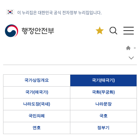
이 누리집은 대한민국 공식 전자정부 누리집입니다.
>
국가상징개요
국기(태극기)
국가(애국가)
국화(무궁화)
나라도장(국새)
나라문장
국민의례
국호
연호
정부기