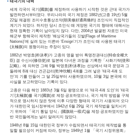
태극기의 내력
세계 각국이 국기(國旗)를 제정하여 사용하기 시작한 것은 근대 국가가
발전하면서부터였다. 우리나라의 국기 제정은 1882년(고종 19년) 5월
22일 체결된 조미수호통상조약(朝美修好通商條約) 조인식이 직접적인
계기가 되었다. 하지만 당시 조인식 때 게양된 국기의 형태에 대해서는
현재 정확한 기록이 남아있지 않다. 다만, 2004년 발굴된 자료인 미국
해군부 항해국이 제작한 ‘해상국가들의 깃발(Flags of Maritime
Nations)’에 실려 있는 이른바 ‘Ensign’기가 조인식 때 사용된 태극기
(太極旗)의 원형이라는 주장이 있다.
1882년 박영효(朴泳孝)가 고종의 명을 받아 특명전권대신(特命全權大
臣) 겸 수신사(修信使)로 일본에 다녀온 과정을 기록한「사화기략(使和
記略)」에 의하면 그해 9월 박영효(朴泳孝)는 선상에서 태극 문양과 그
둘레에 8괘 대신 건곤감리(乾坤坎離) 4괘를 그려 넣은 ‘태극·4괘 도
안’의 기를 만들어 그 달 25일부터 사용하였으며, 10월 3일 본국에 이
사실을 보고하였다는 기록이 있다.
고종은 다음 해인 1883년 3월 6일 왕명으로 이 ‘태극·4괘 도안’의 ‘태극
기’(太極旗)를 국기(國旗)로 제정·공포하였으나, 국기 제작 방법을 구체
적으로 명시하지 않은 탓에 이후 다양한 형태의 국기가 사용되어 오다
가 대한민국 임시정부에서 1942년 6월 29일 국기 제작법을 일치시키
기 위하여 「국기 통일 양식」(國旗統一樣式)을 제정·공포하였지만 일
반 국민들에게는 널리 알려지지 않았다.
1948년 8월 15일 대한민국 정부가 수립되면서 태극기의 제작법을 통
일할 필요성이 커짐에 따라, 정부는 1949년 1월 「국기 시정위원회」