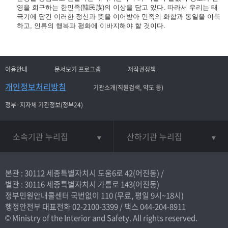
영을 희구하는 한민족(韓民族)의 이상을 담고 있다. 따라서 우리는 태
극기에 담긴 이러한 정신과 뜻을 이어받아 민족의 화합과 통일을 이룩
하고, 인류의 행복과 평화에 이바지해야 할 것이다.
이용안내
문서보기 프로그램
저작권정책
개인정보처리방침
기관소개(직원검색, 약도 등)
정부·지자체 기관정보(정부24)
소속기관 누리집
산하기관 누리집
본관 : 30112 세종특별자치시 도움6로 42(어진동) /
별관 : 30116 세종특별자치시 가름로 143(어진동)
정부민원안내콜센터 국번없이
110
(무료, 평일 9시~18시)
행정안전부 대표전화
02-2100-3399
/ 팩스 044-204-8911
© Ministry of the Interior and Safety. All rights reserved.