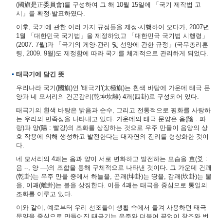
(國旗是正委員會)를 구성하여 그 해 10월 15일에 「국기 제작법 고
시」를 확정·발표하였다.
이후, 국기에 관한 여러 가지 규정들을 제정·시행하여 오다가, 2007년
1월 「대한민국 국기법」을 제정하였고 「대한민국 국기법 시행령」
(2007. 7월)과 「국기의 게양·관리 및 선양에 관한 규정」(국무총리훈
령, 2009. 9월)도 제정함에 따라 국기를 체계적으로 관리하게 되었다.
태극기에 담긴 뜻
우리나라 국기(國旗)인 '태극기'(太極旗)는 흰색 바탕에 가운데 태극 문
양과 네 모서리의 건곤감리(乾坤坎離) 4괘(四卦)로 구성되어 있다.
태극기의 흰색 바탕은 밝음과 순수, 그리고 전통적으로 평화를 사랑하
는 우리의 민족성을 나타내고 있다. 가운데의 태극 문양은 음(陰 : 파
랑)과 양(陽 : 빨강)의 조화를 상징하는 것으로 우주 만물이 음양의 상
호 작용에 의해 생성하고 발전한다는 대자연의 진리를 형상화한 것이
다.
네 모서리의 4괘는 음과 양이 서로 변화하고 발전하는 모습을 효(爻 :
음 --, 양 ―)의 조합을 통해 구체적으로 나타낸 것이다. 그 가운데 건괘
(乾卦)는 우주 만물 중에서 하늘을, 곤괘(坤卦)는 땅을, 감괘(坎卦)는 물
을, 이괘(離卦)는 불을 상징한다. 이들 4괘는 태극을 중심으로 통일의
조화를 이루고 있다.
이와 같이, 예로부터 우리 선조들이 생활 속에서 즐겨 사용하던 태극
문양을 중심으로 만들어진 태극기는 우주와 더불어 끝없이 창조와 번