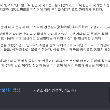
가, 2007년 1월 「대한민국 국기법」을 제정하였고 「대한민국 국기법 시행령」
훈령, 2009. 9월)도 제정함에 따라 국기를 체계적으로 관리하게 되었다.
가운데 태극 문양과 네 모서리의 건곤감리(乾坤坎離) 4괘(四卦)로 구성되어 있다
화를 사랑하는 우리의 민족성을 나타내고 있다. 가운데의 태극 문양은 음(陰 :
 상호 작용에 의해 생성하고 발전한다는 대자연의 진리를 형상화한 것이다.
 효(爻 : 음 --, 양 ―)의 조합을 통해 구체적으로 나타낸 것이다. 그 가운데
)는 물을, 이괘(離卦)는 불을 상징한다. 이들 4괘는 태극을 중심으로 통일의 조
사용하던 태극 문양을 중심으로 만들어진 태극기는 우주와 더불어 끝없이 창조
는 태극기에 담긴 이러한 정신과 뜻을 이어받아 민족의 화합과 통일을 이룩하고,
정보처리방침
기관소개(직원검색, 약도 등)