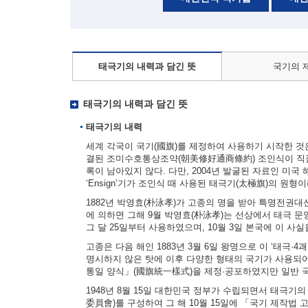
태극기의 내력과 담긴 뜻
국기의 
태극기의 내력과 담긴 뜻
태극기의 내력
세계 각국이 국기(國旗)를 제정하여 사용하기 시작한 것은 
결된 조미수호통상조약(朝美修好通商條約) 조인식이 직접
록이 남아있지 않다. 다만, 2004년 발굴된 자료인 미국 해군부
‘Ensign’기가 조인식 때 사용된 태극기(太極旗)의 원형
1882년 박영효(朴泳孝)가 고종의 명을 받아 특명전권
에 의하면 그해 9월 박영효(朴泳孝)는 선상에서 태극 문양
그 달 25일부터 사용하였으며, 10월 3일 본국에 이 사
고종은 다음 해인 1883년 3월 6일 왕명으로 이 ‘태극·
명시하지 않은 탓에 이후 다양한 형태의 국기가 사용되어
통일 양식」(國旗統一樣式)을 제정·공포하였지만 일반 
1948년 8월 15일 대한민국 정부가 수립되면서 태극기
委員會)를 구성하여 그 해 10월 15일에 「국기 제작법