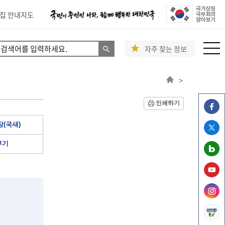
집 안내지도
자주 찾는 정보
>
인쇄하기
(국새)
부기