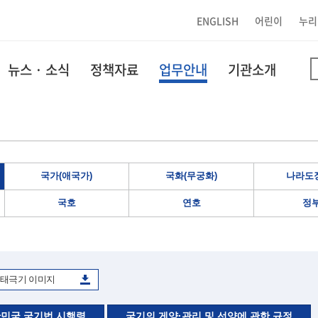
ENGLISH
어린이
누리
뉴스 · 소식
정책자료
업무안내
기관소개
국가(애국가)
국화(무궁화)
나라도장
국호
연호
정
태극기 이미지
민국 국기법 시행령
국기의 게양·관리 및 선양에 관한 규정