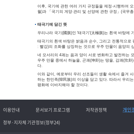
이후, 국기에 관한 여러 가지 규정들을 제정·시행하여 오다
월)과 「국기의 게양·관리 및 선양에 관한 규정」(국무총리
태극기에 담긴 뜻
우리나라 국기(國旗)인 '태극기'(太極旗)는 흰색 바탕에 
태극기의 흰색 바탕은 밝음과 순수, 그리고 전통적으로 평
: 빨강)의 조화를 상징하는 것으로 우주 만물이 음양의
네 모서리의 4괘는 음과 양이 서로 변화하고 발전하는 모습을
우주 만물 중에서 하늘을, 곤괘(坤卦)는 땅을, 감괘(坎卦
다.
이와 같이, 예로부터 우리 선조들이 생활 속에서 즐겨 
하는 한민족(韓民族)의 이상을 담고 있다. 따라서 우리
평화에 이바지해야 할 것이다.
개인
이용안내
문서보기 프로그램
저작권정책
정부·지자체 기관정보(정부24)