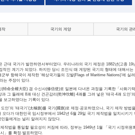
제작
국기의 게양
국기의 관
근대 국가가 발전하면서부터였다. 우리나라의 국기 제정은 1882년(고종 19년)
적인 계기가 되었다. 하지만 당시 조인식 때 게양된 국기의 형태에 대해서는 
 항해국이 제작한 ‘해상국가들의 깃발(Flags of Maritime Nations)’에 
이라는 주장이 있다.
대신(特命全權大臣) 겸 수신사(修信使)로 일본에 다녀온 과정을 기록한「사화기
과 그 둘레에 8괘 대신 건곤감리(乾坤坎離) 4괘를 그려 넣은 ‘태극·4괘 도안’
실을 보고하였다는 기록이 있다.
4괘 도안’의 ‘태극기’(太極旗)를 국기(國旗)로 제정·공포하였으나, 국기 제작 방
 오다가 대한민국 임시정부에서 1942년 6월 29일 국기 제작법을 일치시키기
국민들에게는 널리 알려지지 않았다.
의 제작법을 통일할 필요성이 커짐에 따라, 정부는 1949년 1월 「국기 시정위
 고시」를 확정·발표하였다.