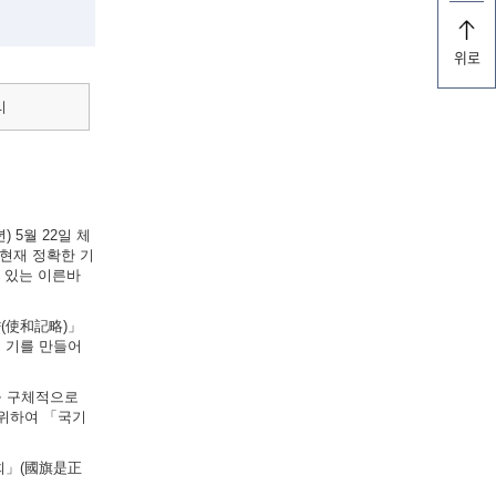
위로
리
 5월 22일 체
현재 정확한 기
실려 있는 이른바
략(使和記略)」
의 기를 만들어
법을 구체적으로
 위하여 「국기
원회」(國旗是正