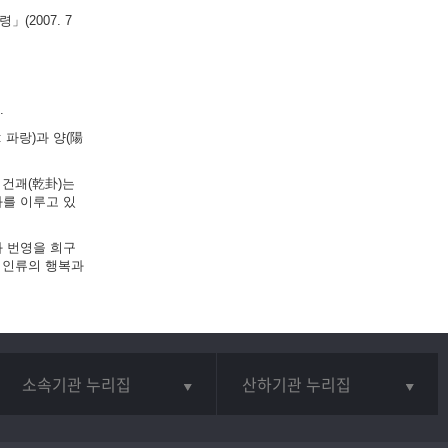
(2007. 7
.
 파랑)과 양(陽
 건괘(乾卦)는
화를 이루고 있
와 번영을 희구
 인류의 행복과
소속기관 누리집
산하기관 누리집