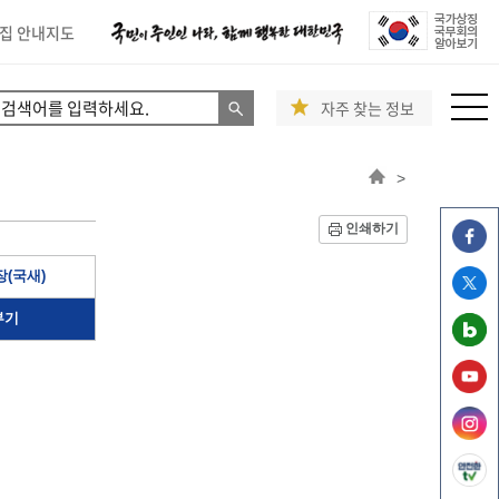
집 안내지도
자주 찾는 정보
>
인쇄하기
(국새)
부기