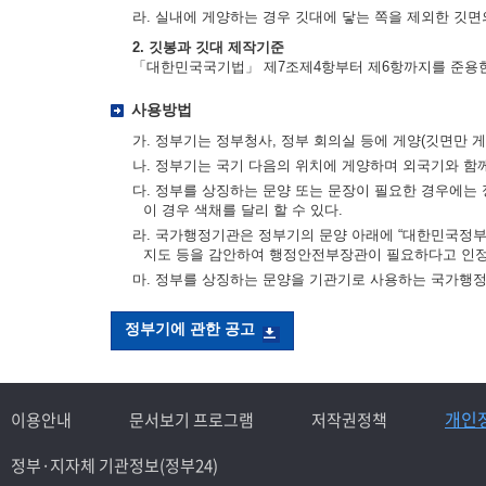
라. 실내에 게양하는 경우 깃대에 닿는 쪽을 제외한 깃면의
2. 깃봉과 깃대 제작기준
「대한민국국기법」 제7조제4항부터 제6항까지를 준용
사용방법
가. 정부기는 정부청사, 정부 회의실 등에 게양(깃면만 게
나. 정부기는 국기 다음의 위치에 게양하며 외국기와 함
다. 정부를 상징하는 문양 또는 문장이 필요한 경우에는 
이 경우 색채를 달리 할 수 있다.
라. 국가행정기관은 정부기의 문양 아래에 “대한민국정부”
지도 등을 감안하여 행정안전부장관이 필요하다고 인정
마. 정부를 상징하는 문양을 기관기로 사용하는 국가행
정부기에 관한 공고
개인
이용안내
문서보기 프로그램
저작권정책
정부·지자체 기관정보(정부24)