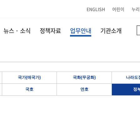
ENGLISH
어린이
누리
뉴스 · 소식
정책자료
업무안내
기관소개
국가(애국가)
국화(무궁화)
나라도장
국호
연호
정