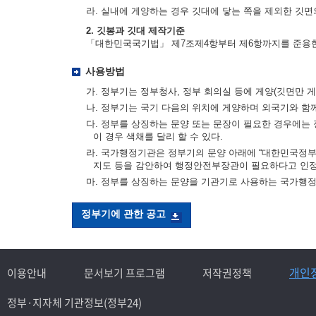
라. 실내에 게양하는 경우 깃대에 닿는 쪽을 제외한 깃면의
2. 깃봉과 깃대 제작기준
「대한민국국기법」 제7조제4항부터 제6항까지를 준용
사용방법
가. 정부기는 정부청사, 정부 회의실 등에 게양(깃면만 게
나. 정부기는 국기 다음의 위치에 게양하며 외국기와 함
다. 정부를 상징하는 문양 또는 문장이 필요한 경우에는 
이 경우 색채를 달리 할 수 있다.
라. 국가행정기관은 정부기의 문양 아래에 “대한민국정부”
지도 등을 감안하여 행정안전부장관이 필요하다고 인정
마. 정부를 상징하는 문양을 기관기로 사용하는 국가행
정부기에 관한 공고
개인
이용안내
문서보기 프로그램
저작권정책
정부·지자체 기관정보(정부24)