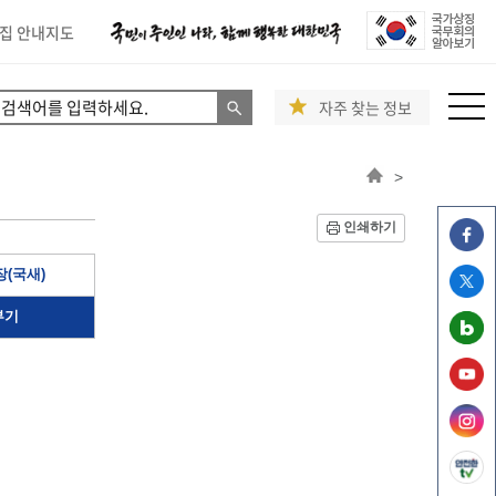
집 안내지도
자주 찾는 정보
>
인쇄하기
(국새)
부기