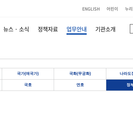
ENGLISH
어린이
누리
뉴스 · 소식
정책자료
업무안내
기관소개
국가(애국가)
국화(무궁화)
나라도장
국호
연호
정