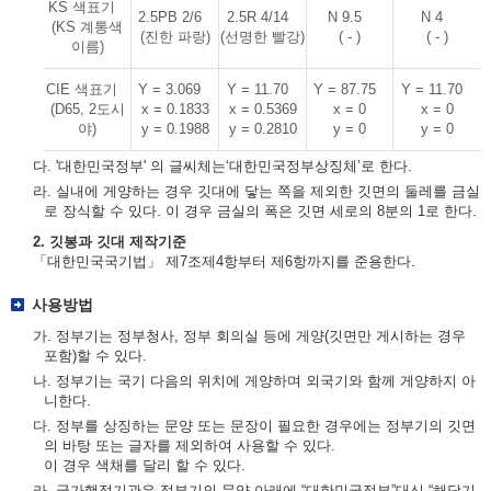
KS 색표기
2.5PB 2/6
2.5R 4/14
N 9.5
N 4
(KS 계통색
(진한 파랑)
(선명한 빨강)
( - )
( - )
이름)
CIE 색표기
Y = 3.069
Y = 11.70
Y = 87.75
Y = 11.70
(D65, 2도시
x = 0.1833
x = 0.5369
x = 0
x = 0
야)
y = 0.1988
y = 0.2810
y = 0
y = 0
다. '대한민국정부' 의 글씨체는‘대한민국정부상징체’로 한다.
라. 실내에 게양하는 경우 깃대에 닿는 쪽을 제외한 깃면의 둘레를 금실
로 장식할 수 있다. 이 경우 금실의 폭은 깃면 세로의 8분의 1로 한다.
2. 깃봉과 깃대 제작기준
「대한민국국기법」 제7조제4항부터 제6항까지를 준용한다.
사용방법
가. 정부기는 정부청사, 정부 회의실 등에 게양(깃면만 게시하는 경우
포함)할 수 있다.
나. 정부기는 국기 다음의 위치에 게양하며 외국기와 함께 게양하지 아
니한다.
다. 정부를 상징하는 문양 또는 문장이 필요한 경우에는 정부기의 깃면
의 바탕 또는 글자를 제외하여 사용할 수 있다.
이 경우 색채를 달리 할 수 있다.
라. 국가행정기관은 정부기의 문양 아래에 “대한민국정부”대신 “해당기