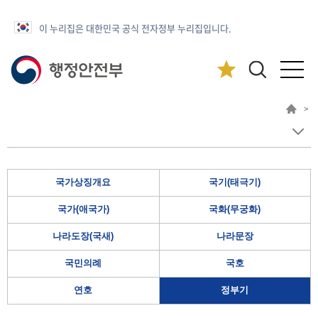
이 누리집은 대한민국 공식 전자정부 누리집입니다.
>
국가상징개요
국기(태극기)
국가(애국가)
국화(무궁화)
나라도장(국새)
나라문장
국민의례
국호
연호
정부기