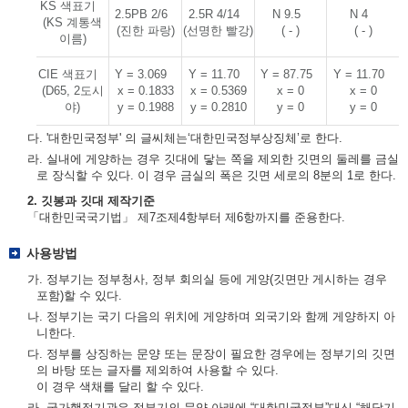
KS 색표기
2.5PB 2/6
2.5R 4/14
N 9.5
N 4
(KS 계통색
(진한 파랑)
(선명한 빨강)
( - )
( - )
이름)
CIE 색표기
Y = 3.069
Y = 11.70
Y = 87.75
Y = 11.70
(D65, 2도시
x = 0.1833
x = 0.5369
x = 0
x = 0
야)
y = 0.1988
y = 0.2810
y = 0
y = 0
다. '대한민국정부' 의 글씨체는‘대한민국정부상징체’로 한다.
라. 실내에 게양하는 경우 깃대에 닿는 쪽을 제외한 깃면의 둘레를 금실
로 장식할 수 있다. 이 경우 금실의 폭은 깃면 세로의 8분의 1로 한다.
2. 깃봉과 깃대 제작기준
「대한민국국기법」 제7조제4항부터 제6항까지를 준용한다.
사용방법
가. 정부기는 정부청사, 정부 회의실 등에 게양(깃면만 게시하는 경우
포함)할 수 있다.
나. 정부기는 국기 다음의 위치에 게양하며 외국기와 함께 게양하지 아
니한다.
다. 정부를 상징하는 문양 또는 문장이 필요한 경우에는 정부기의 깃면
의 바탕 또는 글자를 제외하여 사용할 수 있다.
이 경우 색채를 달리 할 수 있다.
라. 국가행정기관은 정부기의 문양 아래에 “대한민국정부”대신 “해당기