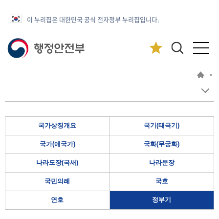
이 누리집은 대한민국 공식 전자정부 누리집입니다.
>
국가상징개요
국기(태극기)
국가(애국가)
국화(무궁화)
나라도장(국새)
나라문장
국민의례
국호
연호
정부기