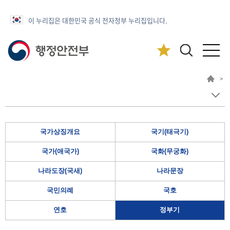
이 누리집은 대한민국 공식 전자정부 누리집입니다.
>
국가상징개요
국기(태극기)
국가(애국가)
국화(무궁화)
나라도장(국새)
나라문장
국민의례
국호
연호
정부기