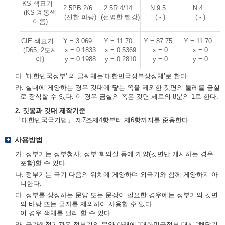
KS 색표기
2.5PB 2/6
2.5R 4/14
N 9.5
N 4
(KS 계통색
(진한 파랑)
(선명한 빨강)
( - )
( - )
이름)
CIE 색표기
Y = 3.069
Y = 11.70
Y = 87.75
Y = 11.70
(D65, 2도시
x = 0.1833
x = 0.5369
x = 0
x = 0
야)
y = 0.1988
y = 0.2810
y = 0
y = 0
다. '대한민국정부' 의 글씨체는‘대한민국정부상징체’로 한다.
라. 실내에 게양하는 경우 깃대에 닿는 쪽을 제외한 깃면의 둘레를 금실
로 장식할 수 있다. 이 경우 금실의 폭은 깃면 세로의 8분의 1로 한다.
2. 깃봉과 깃대 제작기준
「대한민국국기법」 제7조제4항부터 제6항까지를 준용한다.
사용방법
가. 정부기는 정부청사, 정부 회의실 등에 게양(깃면만 게시하는 경우
포함)할 수 있다.
나. 정부기는 국기 다음의 위치에 게양하며 외국기와 함께 게양하지 아
니한다.
다. 정부를 상징하는 문양 또는 문장이 필요한 경우에는 정부기의 깃면
의 바탕 또는 글자를 제외하여 사용할 수 있다.
이 경우 색채를 달리 할 수 있다.
라. 국가행정기관은 정부기의 문양 아래에 “대한민국정부”대신 “해당기