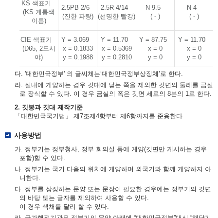
KS 색표기
2.5PB 2/6
2.5R 4/14
N 9.5
N 4
(KS 계통색
(진한 파랑)
(선명한 빨강)
( - )
( - )
이름)
CIE 색표기
Y = 3.069
Y = 11.70
Y = 87.75
Y = 11.70
(D65, 2도시
x = 0.1833
x = 0.5369
x = 0
x = 0
야)
y = 0.1988
y = 0.2810
y = 0
y = 0
다. '대한민국정부' 의 글씨체는‘대한민국정부상징체’로 한다.
라. 실내에 게양하는 경우 깃대에 닿는 쪽을 제외한 깃면의 둘레를 금실
로 장식할 수 있다. 이 경우 금실의 폭은 깃면 세로의 8분의 1로 한다.
2. 깃봉과 깃대 제작기준
「대한민국국기법」 제7조제4항부터 제6항까지를 준용한다.
사용방법
가. 정부기는 정부청사, 정부 회의실 등에 게양(깃면만 게시하는 경우
포함)할 수 있다.
나. 정부기는 국기 다음의 위치에 게양하며 외국기와 함께 게양하지 아
니한다.
다. 정부를 상징하는 문양 또는 문장이 필요한 경우에는 정부기의 깃면
의 바탕 또는 글자를 제외하여 사용할 수 있다.
이 경우 색채를 달리 할 수 있다.
라. 국가행정기관은 정부기의 문양 아래에 “대한민국정부”대신 “해당기