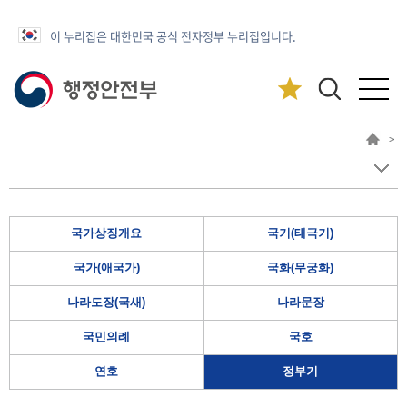
이 누리집은 대한민국 공식 전자정부 누리집입니다.
>
국가상징개요
국기(태극기)
국가(애국가)
국화(무궁화)
나라도장(국새)
나라문장
국민의례
국호
연호
정부기