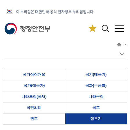
이 누리집은 대한민국 공식 전자정부 누리집입니다.
>
국가상징개요
국기(태극기)
국가(애국가)
국화(무궁화)
나라도장(국새)
나라문장
국민의례
국호
연호
정부기