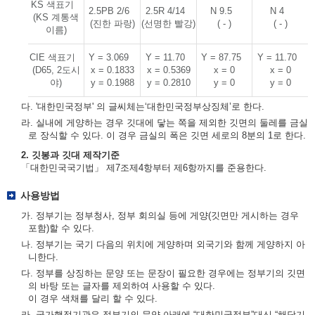
KS 색표기
2.5PB 2/6
2.5R 4/14
N 9.5
N 4
(KS 계통색
(진한 파랑)
(선명한 빨강)
( - )
( - )
이름)
CIE 색표기
Y = 3.069
Y = 11.70
Y = 87.75
Y = 11.70
(D65, 2도시
x = 0.1833
x = 0.5369
x = 0
x = 0
야)
y = 0.1988
y = 0.2810
y = 0
y = 0
다. '대한민국정부' 의 글씨체는‘대한민국정부상징체’로 한다.
라. 실내에 게양하는 경우 깃대에 닿는 쪽을 제외한 깃면의 둘레를 금실
로 장식할 수 있다. 이 경우 금실의 폭은 깃면 세로의 8분의 1로 한다.
2. 깃봉과 깃대 제작기준
「대한민국국기법」 제7조제4항부터 제6항까지를 준용한다.
사용방법
가. 정부기는 정부청사, 정부 회의실 등에 게양(깃면만 게시하는 경우
포함)할 수 있다.
나. 정부기는 국기 다음의 위치에 게양하며 외국기와 함께 게양하지 아
니한다.
다. 정부를 상징하는 문양 또는 문장이 필요한 경우에는 정부기의 깃면
의 바탕 또는 글자를 제외하여 사용할 수 있다.
이 경우 색채를 달리 할 수 있다.
라. 국가행정기관은 정부기의 문양 아래에 “대한민국정부”대신 “해당기