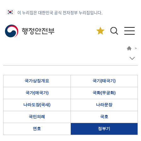
이 누리집은 대한민국 공식 전자정부 누리집입니다.
>
국가상징개요
국기(태극기)
국가(애국가)
국화(무궁화)
나라도장(국새)
나라문장
국민의례
국호
연호
정부기