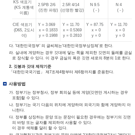
KS 색표기
2.5PB 2/6
2.5R 4/14
N 9.5
N 4
(KS 계통색
(진한 파랑)
(선명한 빨강)
( - )
( - )
이름)
CIE 색표기
Y = 3.069
Y = 11.70
Y = 87.75
Y = 11.70
(D65, 2도시
x = 0.1833
x = 0.5369
x = 0
x = 0
야)
y = 0.1988
y = 0.2810
y = 0
y = 0
다. '대한민국정부' 의 글씨체는‘대한민국정부상징체’로 한다.
라. 실내에 게양하는 경우 깃대에 닿는 쪽을 제외한 깃면의 둘레를 금실
로 장식할 수 있다. 이 경우 금실의 폭은 깃면 세로의 8분의 1로 한다.
2. 깃봉과 깃대 제작기준
「대한민국국기법」 제7조제4항부터 제6항까지를 준용한다.
사용방법
가. 정부기는 정부청사, 정부 회의실 등에 게양(깃면만 게시하는 경우
포함)할 수 있다.
나. 정부기는 국기 다음의 위치에 게양하며 외국기와 함께 게양하지 아
니한다.
다. 정부를 상징하는 문양 또는 문장이 필요한 경우에는 정부기의 깃면
의 바탕 또는 글자를 제외하여 사용할 수 있다.
이 경우 색채를 달리 할 수 있다.
라. 국가행정기관은 정부기의 문양 아래에 “대한민국정부”대신 “해당기