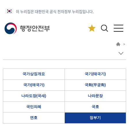
이 누리집은 대한민국 공식 전자정부 누리집입니다.
>
국가상징개요
국기(태극기)
국가(애국가)
국화(무궁화)
나라도장(국새)
나라문장
국민의례
국호
연호
정부기