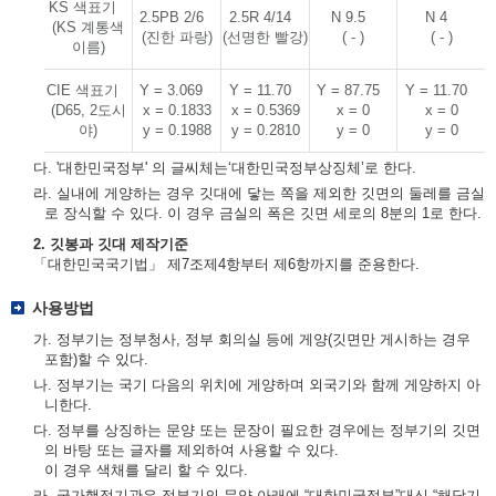
KS 색표기
2.5PB 2/6
2.5R 4/14
N 9.5
N 4
(KS 계통색
(진한 파랑)
(선명한 빨강)
( - )
( - )
이름)
CIE 색표기
Y = 3.069
Y = 11.70
Y = 87.75
Y = 11.70
(D65, 2도시
x = 0.1833
x = 0.5369
x = 0
x = 0
야)
y = 0.1988
y = 0.2810
y = 0
y = 0
다. '대한민국정부' 의 글씨체는‘대한민국정부상징체’로 한다.
라. 실내에 게양하는 경우 깃대에 닿는 쪽을 제외한 깃면의 둘레를 금실
로 장식할 수 있다. 이 경우 금실의 폭은 깃면 세로의 8분의 1로 한다.
2. 깃봉과 깃대 제작기준
「대한민국국기법」 제7조제4항부터 제6항까지를 준용한다.
사용방법
가. 정부기는 정부청사, 정부 회의실 등에 게양(깃면만 게시하는 경우
포함)할 수 있다.
나. 정부기는 국기 다음의 위치에 게양하며 외국기와 함께 게양하지 아
니한다.
다. 정부를 상징하는 문양 또는 문장이 필요한 경우에는 정부기의 깃면
의 바탕 또는 글자를 제외하여 사용할 수 있다.
이 경우 색채를 달리 할 수 있다.
라. 국가행정기관은 정부기의 문양 아래에 “대한민국정부”대신 “해당기