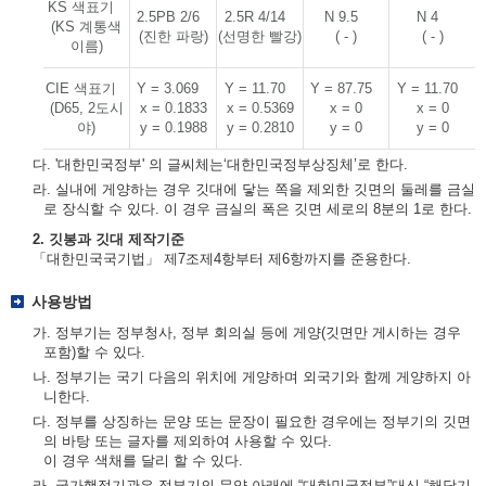
KS 색표기
2.5PB 2/6
2.5R 4/14
N 9.5
N 4
(KS 계통색
(진한 파랑)
(선명한 빨강)
( - )
( - )
이름)
CIE 색표기
Y = 3.069
Y = 11.70
Y = 87.75
Y = 11.70
(D65, 2도시
x = 0.1833
x = 0.5369
x = 0
x = 0
야)
y = 0.1988
y = 0.2810
y = 0
y = 0
다. '대한민국정부' 의 글씨체는‘대한민국정부상징체’로 한다.
라. 실내에 게양하는 경우 깃대에 닿는 쪽을 제외한 깃면의 둘레를 금실
로 장식할 수 있다. 이 경우 금실의 폭은 깃면 세로의 8분의 1로 한다.
2. 깃봉과 깃대 제작기준
「대한민국국기법」 제7조제4항부터 제6항까지를 준용한다.
사용방법
가. 정부기는 정부청사, 정부 회의실 등에 게양(깃면만 게시하는 경우
포함)할 수 있다.
나. 정부기는 국기 다음의 위치에 게양하며 외국기와 함께 게양하지 아
니한다.
다. 정부를 상징하는 문양 또는 문장이 필요한 경우에는 정부기의 깃면
의 바탕 또는 글자를 제외하여 사용할 수 있다.
이 경우 색채를 달리 할 수 있다.
라. 국가행정기관은 정부기의 문양 아래에 “대한민국정부”대신 “해당기