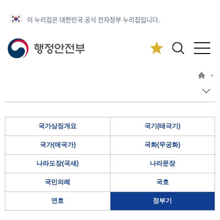
이 누리집은 대한민국 공식 전자정부 누리집입니다.
>
국가상징개요
국기(태극기)
국가(애국가)
국화(무궁화)
나라도장(국새)
나라문장
국민의례
국호
연호
정부기