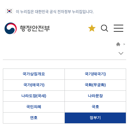
이 누리집은 대한민국 공식 전자정부 누리집입니다.
>
국가상징개요
국기(태극기)
국가(애국가)
국화(무궁화)
나라도장(국새)
나라문장
국민의례
국호
연호
정부기