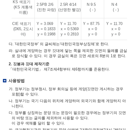
KS 색표기
2.5PB 2/6
2.5R 4/14
N 9.5
N 4
(KS 계통색
(진한 파랑)
(선명한 빨강)
( - )
( - )
이름)
CIE 색표기
Y = 3.069
Y = 11.70
Y = 87.75
Y = 11.70
(D65, 2도시
x = 0.1833
x = 0.5369
x = 0
x = 0
야)
y = 0.1988
y = 0.2810
y = 0
y = 0
다. '대한민국정부' 의 글씨체는‘대한민국정부상징체’로 한다.
라. 실내에 게양하는 경우 깃대에 닿는 쪽을 제외한 깃면의 둘레를 금실
로 장식할 수 있다. 이 경우 금실의 폭은 깃면 세로의 8분의 1로 한다.
2. 깃봉과 깃대 제작기준
「대한민국국기법」 제7조제4항부터 제6항까지를 준용한다.
사용방법
가. 정부기는 정부청사, 정부 회의실 등에 게양(깃면만 게시하는 경우
포함)할 수 있다.
나. 정부기는 국기 다음의 위치에 게양하며 외국기와 함께 게양하지 아
니한다.
다. 정부를 상징하는 문양 또는 문장이 필요한 경우에는 정부기의 깃면
의 바탕 또는 글자를 제외하여 사용할 수 있다.
이 경우 색채를 달리 할 수 있다.
라. 국가행정기관은 정부기의 문양 아래에 “대한민국정부”대신 “해당기