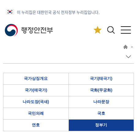
이 누리집은 대한민국 공식 전자정부 누리집입니다.
>
국가상징개요
국기(태극기)
국가(애국가)
국화(무궁화)
나라도장(국새)
나라문장
국민의례
국호
연호
정부기