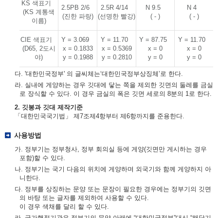
KS 색표기
2.5PB 2/6
2.5R 4/14
N 9.5
N 4
(KS 계통색
(진한 파랑)
(선명한 빨강)
( - )
( - )
이름)
CIE 색표기
Y = 3.069
Y = 11.70
Y = 87.75
Y = 11.70
(D65, 2도시
x = 0.1833
x = 0.5369
x = 0
x = 0
야)
y = 0.1988
y = 0.2810
y = 0
y = 0
다. '대한민국정부' 의 글씨체는‘대한민국정부상징체’로 한다.
라. 실내에 게양하는 경우 깃대에 닿는 쪽을 제외한 깃면의 둘레를 금실
로 장식할 수 있다. 이 경우 금실의 폭은 깃면 세로의 8분의 1로 한다.
2. 깃봉과 깃대 제작기준
「대한민국국기법」 제7조제4항부터 제6항까지를 준용한다.
사용방법
가. 정부기는 정부청사, 정부 회의실 등에 게양(깃면만 게시하는 경우
포함)할 수 있다.
나. 정부기는 국기 다음의 위치에 게양하며 외국기와 함께 게양하지 아
니한다.
다. 정부를 상징하는 문양 또는 문장이 필요한 경우에는 정부기의 깃면
의 바탕 또는 글자를 제외하여 사용할 수 있다.
이 경우 색채를 달리 할 수 있다.
라. 국가행정기관은 정부기의 문양 아래에 “대한민국정부”대신 “해당기