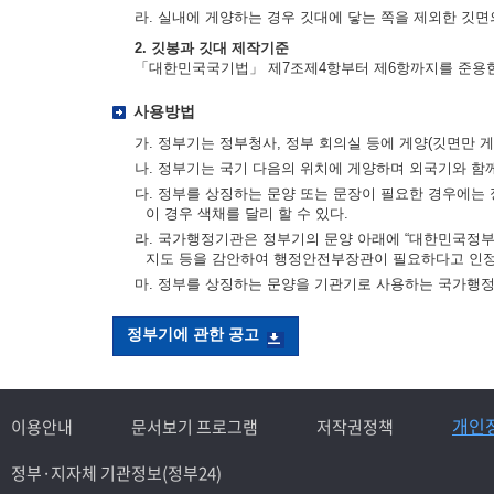
라. 실내에 게양하는 경우 깃대에 닿는 쪽을 제외한 깃면의
2. 깃봉과 깃대 제작기준
「대한민국국기법」 제7조제4항부터 제6항까지를 준용
사용방법
가. 정부기는 정부청사, 정부 회의실 등에 게양(깃면만 게
나. 정부기는 국기 다음의 위치에 게양하며 외국기와 함
다. 정부를 상징하는 문양 또는 문장이 필요한 경우에는 
이 경우 색채를 달리 할 수 있다.
라. 국가행정기관은 정부기의 문양 아래에 “대한민국정부”
지도 등을 감안하여 행정안전부장관이 필요하다고 인정
마. 정부를 상징하는 문양을 기관기로 사용하는 국가행
정부기에 관한 공고
개인
이용안내
문서보기 프로그램
저작권정책
정부·지자체 기관정보(정부24)