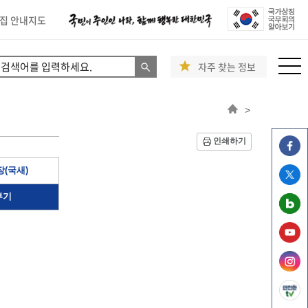
집 안내지도
자주 찾는 정보
>
인쇄하기
(국새)
부기