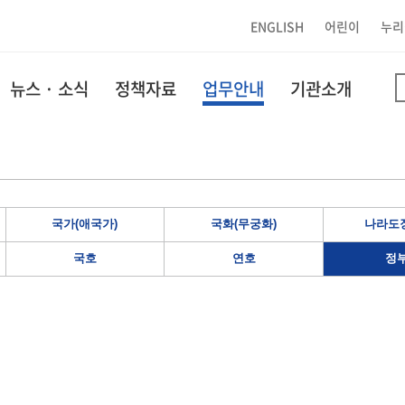
ENGLISH
어린이
누리
뉴스 · 소식
정책자료
업무안내
기관소개
국가(애국가)
국화(무궁화)
나라도장
국호
연호
정