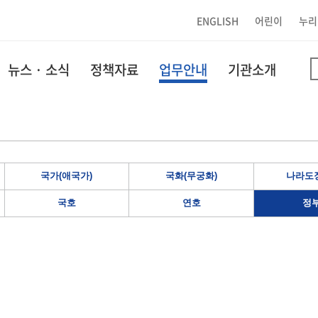
ENGLISH
어린이
누리
뉴스 · 소식
정책자료
업무안내
기관소개
국가(애국가)
국화(무궁화)
나라도장
국호
연호
정