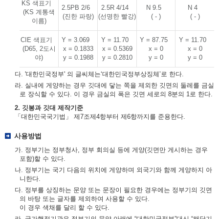
KS 색표기
2.5PB 2/6
2.5R 4/14
N 9.5
N 4
(KS 계통색
(진한 파랑)
(선명한 빨강)
( - )
( - )
이름)
CIE 색표기
Y = 3.069
Y = 11.70
Y = 87.75
Y = 11.70
(D65, 2도시
x = 0.1833
x = 0.5369
x = 0
x = 0
야)
y = 0.1988
y = 0.2810
y = 0
y = 0
다. '대한민국정부' 의 글씨체는‘대한민국정부상징체’로 한다.
라. 실내에 게양하는 경우 깃대에 닿는 쪽을 제외한 깃면의 둘레를 금실
로 장식할 수 있다. 이 경우 금실의 폭은 깃면 세로의 8분의 1로 한다.
2. 깃봉과 깃대 제작기준
「대한민국국기법」 제7조제4항부터 제6항까지를 준용한다.
사용방법
가. 정부기는 정부청사, 정부 회의실 등에 게양(깃면만 게시하는 경우
포함)할 수 있다.
나. 정부기는 국기 다음의 위치에 게양하며 외국기와 함께 게양하지 아
니한다.
다. 정부를 상징하는 문양 또는 문장이 필요한 경우에는 정부기의 깃면
의 바탕 또는 글자를 제외하여 사용할 수 있다.
이 경우 색채를 달리 할 수 있다.
라. 국가행정기관은 정부기의 문양 아래에 “대한민국정부”대신 “해당기