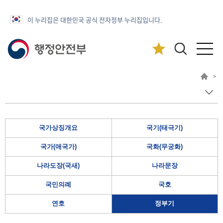
이 누리집은 대한민국 공식 전자정부 누리집입니다.
>
국가상징개요
국기(태극기)
국가(애국가)
국화(무궁화)
나라도장(국새)
나라문장
국민의례
국호
연호
정부기