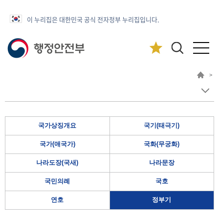
이 누리집은 대한민국 공식 전자정부 누리집입니다.
>
국가상징개요
국기(태극기)
국가(애국가)
국화(무궁화)
나라도장(국새)
나라문장
국민의례
국호
연호
정부기