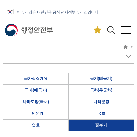
이 누리집은 대한민국 공식 전자정부 누리집입니다.
>
국가상징개요
국기(태극기)
국가(애국가)
국화(무궁화)
나라도장(국새)
나라문장
국민의례
국호
연호
정부기