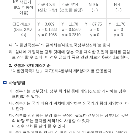
KS 색표기
2.5PB 2/6
2.5R 4/14
N 9.5
N 4
(KS 계통색
(진한 파랑)
(선명한 빨강)
( - )
( - )
이름)
CIE 색표기
Y = 3.069
Y = 11.70
Y = 87.75
Y = 11.70
(D65, 2도시
x = 0.1833
x = 0.5369
x = 0
x = 0
야)
y = 0.1988
y = 0.2810
y = 0
y = 0
다. '대한민국정부' 의 글씨체는‘대한민국정부상징체’로 한다.
라. 실내에 게양하는 경우 깃대에 닿는 쪽을 제외한 깃면의 둘레를 금실
로 장식할 수 있다. 이 경우 금실의 폭은 깃면 세로의 8분의 1로 한다.
2. 깃봉과 깃대 제작기준
「대한민국국기법」 제7조제4항부터 제6항까지를 준용한다.
사용방법
가. 정부기는 정부청사, 정부 회의실 등에 게양(깃면만 게시하는 경우
포함)할 수 있다.
나. 정부기는 국기 다음의 위치에 게양하며 외국기와 함께 게양하지 아
니한다.
다. 정부를 상징하는 문양 또는 문장이 필요한 경우에는 정부기의 깃면
의 바탕 또는 글자를 제외하여 사용할 수 있다.
이 경우 색채를 달리 할 수 있다.
라. 국가행정기관은 정부기의 문양 아래에 “대한민국정부”대신 “해당기