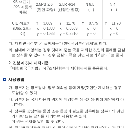
KS 색표기
2.5PB 2/6
2.5R 4/14
N 9.5
N 4
(KS 계통색
(진한 파랑)
(선명한 빨강)
( - )
( - )
이름)
CIE 색표기
Y = 3.069
Y = 11.70
Y = 87.75
Y = 11.70
(D65, 2도시
x = 0.1833
x = 0.5369
x = 0
x = 0
야)
y = 0.1988
y = 0.2810
y = 0
y = 0
다. '대한민국정부' 의 글씨체는‘대한민국정부상징체’로 한다.
라. 실내에 게양하는 경우 깃대에 닿는 쪽을 제외한 깃면의 둘레를 금실
로 장식할 수 있다. 이 경우 금실의 폭은 깃면 세로의 8분의 1로 한다.
2. 깃봉과 깃대 제작기준
「대한민국국기법」 제7조제4항부터 제6항까지를 준용한다.
사용방법
가. 정부기는 정부청사, 정부 회의실 등에 게양(깃면만 게시하는 경우
포함)할 수 있다.
나. 정부기는 국기 다음의 위치에 게양하며 외국기와 함께 게양하지 아
니한다.
다. 정부를 상징하는 문양 또는 문장이 필요한 경우에는 정부기의 깃면
의 바탕 또는 글자를 제외하여 사용할 수 있다.
이 경우 색채를 달리 할 수 있다.
라. 국가행정기관은 정부기의 문양 아래에 “대한민국정부”대신 “해당기