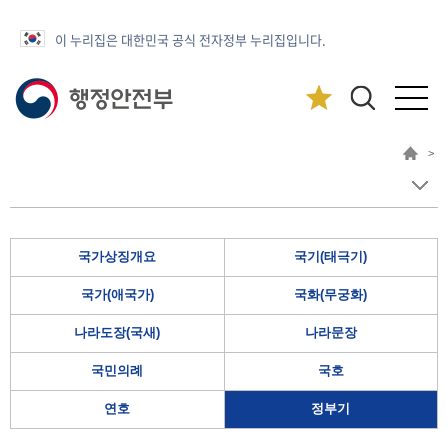
이 누리집은 대한민국 공식 전자정부 누리집입니다.
>
국가상징개요
국기(태극기)
국가(애국가)
국화(무궁화)
나라도장(국새)
나라문장
국민의례
국호
연호
정부기