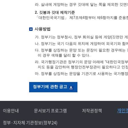
라. 실내에 게양하는 경우 깃대에 닿는 쪽을 제외한 깃면의
2. 깃봉과 깃대 제작기준
「대한민국국기법」 제7조제4항부터 제6항까지를 준용
사용방법
가. 정부기는 정부청사, 정부 회의실 등에 게양(깃면만 게
나. 정부기는 국기 다음의 위치에 게양하며 외국기와 함
다. 정부를 상징하는 문양 또는 문장이 필요한 경우에는 
이 경우 색채를 달리 할 수 있다.
라. 국가행정기관은 정부기의 문양 아래에 “대한민국정부”
지도 등을 감안하여 행정안전부장관이 필요하다고 인정
마. 정부를 상징하는 문양을 기관기로 사용하는 국가행
정부기에 관한 공고
개인
이용안내
문서보기 프로그램
저작권정책
정부·지자체 기관정보(정부24)