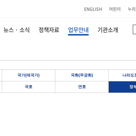
ENGLISH
어린이
누리
뉴스 · 소식
정책자료
업무안내
기관소개
국가(애국가)
국화(무궁화)
나라도장
국호
연호
정