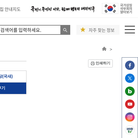
집 안내지도
자주 찾는 정보
>
인쇄하기
(국새)
부기