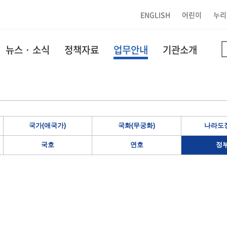
ENGLISH
어린이
누리
뉴스 · 소식
정책자료
업무안내
기관소개
국가(애국가)
국화(무궁화)
나라도장
국호
연호
정