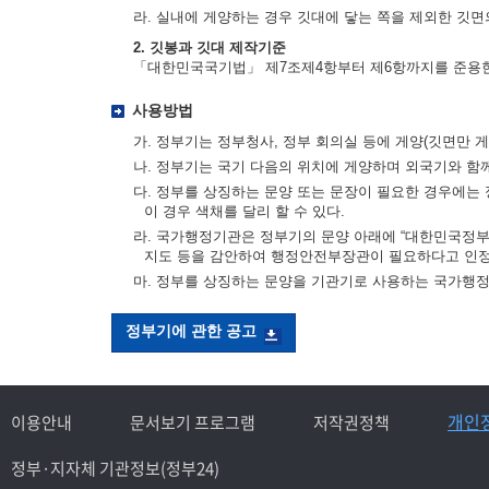
라. 실내에 게양하는 경우 깃대에 닿는 쪽을 제외한 깃면의
2. 깃봉과 깃대 제작기준
「대한민국국기법」 제7조제4항부터 제6항까지를 준용
사용방법
가. 정부기는 정부청사, 정부 회의실 등에 게양(깃면만 게
나. 정부기는 국기 다음의 위치에 게양하며 외국기와 함
다. 정부를 상징하는 문양 또는 문장이 필요한 경우에는 
이 경우 색채를 달리 할 수 있다.
라. 국가행정기관은 정부기의 문양 아래에 “대한민국정부”
지도 등을 감안하여 행정안전부장관이 필요하다고 인정
마. 정부를 상징하는 문양을 기관기로 사용하는 국가행
정부기에 관한 공고
개인
이용안내
문서보기 프로그램
저작권정책
정부·지자체 기관정보(정부24)