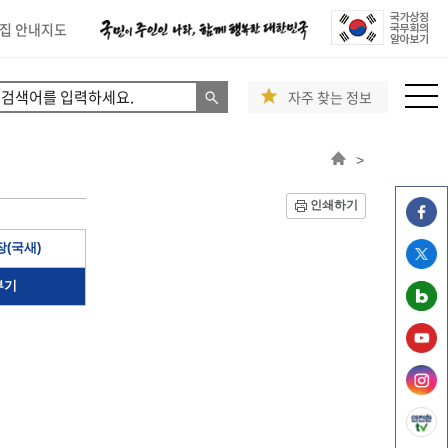
집 안내지도
자주 찾는 정보
>
인쇄하기
(국새)
부기