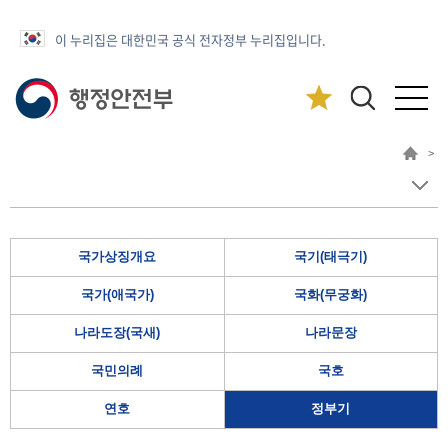
이 누리집은 대한민국 공식 전자정부 누리집입니다.
>
국가상징개요
국기(태극기)
국가(애국가)
국화(무궁화)
나라도장(국새)
나라문장
국민의례
국호
연호
정부기