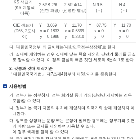
KS 색표기
2.5PB 2/6
2.5R 4/14
N 9.5
N 4
(KS 계통색
(진한 파랑)
(선명한 빨강)
( - )
( - )
이름)
CIE 색표기
Y = 3.069
Y = 11.70
Y = 87.75
Y = 11.70
(D65, 2도시
x = 0.1833
x = 0.5369
x = 0
x = 0
야)
y = 0.1988
y = 0.2810
y = 0
y = 0
다. '대한민국정부' 의 글씨체는‘대한민국정부상징체’로 한다.
라. 실내에 게양하는 경우 깃대에 닿는 쪽을 제외한 깃면의 둘레를 금실
로 장식할 수 있다. 이 경우 금실의 폭은 깃면 세로의 8분의 1로 한다.
2. 깃봉과 깃대 제작기준
「대한민국국기법」 제7조제4항부터 제6항까지를 준용한다.
사용방법
가. 정부기는 정부청사, 정부 회의실 등에 게양(깃면만 게시하는 경우
포함)할 수 있다.
나. 정부기는 국기 다음의 위치에 게양하며 외국기와 함께 게양하지 아
니한다.
다. 정부를 상징하는 문양 또는 문장이 필요한 경우에는 정부기의 깃면
의 바탕 또는 글자를 제외하여 사용할 수 있다.
이 경우 색채를 달리 할 수 있다.
라. 국가행정기관은 정부기의 문양 아래에 “대한민국정부”대신 “해당기