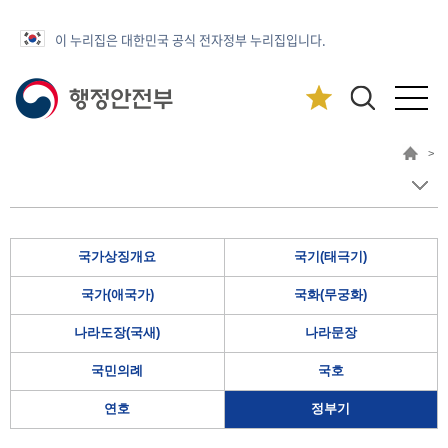
이 누리집은 대한민국 공식 전자정부 누리집입니다.
>
국가상징개요
국기(태극기)
국가(애국가)
국화(무궁화)
나라도장(국새)
나라문장
국민의례
국호
연호
정부기