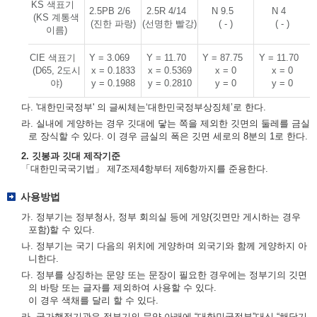
KS 색표기
2.5PB 2/6
2.5R 4/14
N 9.5
N 4
(KS 계통색
(진한 파랑)
(선명한 빨강)
( - )
( - )
이름)
CIE 색표기
Y = 3.069
Y = 11.70
Y = 87.75
Y = 11.70
(D65, 2도시
x = 0.1833
x = 0.5369
x = 0
x = 0
야)
y = 0.1988
y = 0.2810
y = 0
y = 0
다. '대한민국정부' 의 글씨체는‘대한민국정부상징체’로 한다.
라. 실내에 게양하는 경우 깃대에 닿는 쪽을 제외한 깃면의 둘레를 금실
로 장식할 수 있다. 이 경우 금실의 폭은 깃면 세로의 8분의 1로 한다.
2. 깃봉과 깃대 제작기준
「대한민국국기법」 제7조제4항부터 제6항까지를 준용한다.
사용방법
가. 정부기는 정부청사, 정부 회의실 등에 게양(깃면만 게시하는 경우
포함)할 수 있다.
나. 정부기는 국기 다음의 위치에 게양하며 외국기와 함께 게양하지 아
니한다.
다. 정부를 상징하는 문양 또는 문장이 필요한 경우에는 정부기의 깃면
의 바탕 또는 글자를 제외하여 사용할 수 있다.
이 경우 색채를 달리 할 수 있다.
라. 국가행정기관은 정부기의 문양 아래에 “대한민국정부”대신 “해당기