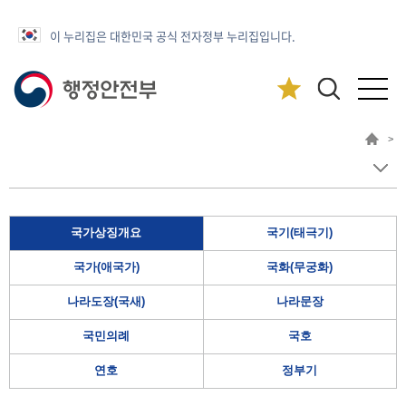
이 누리집은 대한민국 공식 전자정부 누리집입니다.
>
국가상징개요
국기(태극기)
국가(애국가)
국화(무궁화)
나라도장(국새)
나라문장
국민의례
국호
연호
정부기