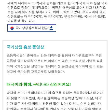
세계의 나라마다 그 역사와 문화를 기초로 한 국기·국가·국화 등을 국가
상징으로 정하여 대내적으로는 국민의 애국심을 고취시키고 대외적으
로는 나라 이미지를 부각시키기 위해 노력하고 있다. 우리나라의 국가
상징으로는 태극기(국기), 애국가(국가), 무궁화(국화), 국새(나라도장),
나라문장 등이 있다.
국가상징 홍보책자 한글
국가상징 홍보 동영상
초등학생들이 좋아하는 만화 캐릭터를 활용해 대마왕으로부터 주인
공들이 국가상징을 수호하는 이야기로 엮은 스토리텔링 기법을 적용
하여 국가상징을 설명하는 애니메이션 동영상을 제작하여 전국 초등
학교에 국가상징 교육교재로 보급하였다.
태극이와 함께, 우리나라 상징지켜요!
박지성 선수가 우리나라보다 더 축구를 잘하는 유럽국가에서 태어나
지 못한 게 아쉬웠던, 축구를 좋아하는 초등학생 '상화' 어느날, 태극
기가 모두 사라져 버리는 황당한 일이 일어나는데... 이후 상화는 대
한민국의 수호천사 '태극이' 를 만나 이것이 모두 대한민국을 없애려