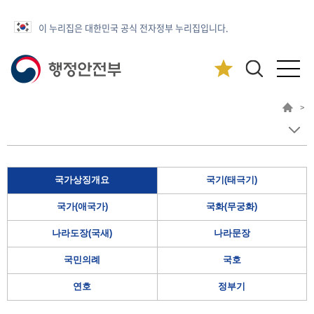
이 누리집은 대한민국 공식 전자정부 누리집입니다.
>
국가상징개요
국기(태극기)
국가(애국가)
국화(무궁화)
나라도장(국새)
나라문장
국민의례
국호
연호
정부기