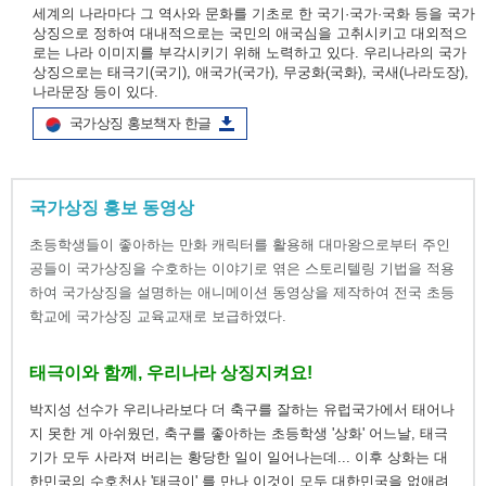
세계의 나라마다 그 역사와 문화를 기초로 한 국기·국가·국화 등을 국가
상징으로 정하여 대내적으로는 국민의 애국심을 고취시키고 대외적으
로는 나라 이미지를 부각시키기 위해 노력하고 있다. 우리나라의 국가
상징으로는 태극기(국기), 애국가(국가), 무궁화(국화), 국새(나라도장),
나라문장 등이 있다.
국가상징 홍보책자 한글
국가상징 홍보 동영상
초등학생들이 좋아하는 만화 캐릭터를 활용해 대마왕으로부터 주인
공들이 국가상징을 수호하는 이야기로 엮은 스토리텔링 기법을 적용
하여 국가상징을 설명하는 애니메이션 동영상을 제작하여 전국 초등
학교에 국가상징 교육교재로 보급하였다.
태극이와 함께, 우리나라 상징지켜요!
박지성 선수가 우리나라보다 더 축구를 잘하는 유럽국가에서 태어나
지 못한 게 아쉬웠던, 축구를 좋아하는 초등학생 '상화' 어느날, 태극
기가 모두 사라져 버리는 황당한 일이 일어나는데... 이후 상화는 대
한민국의 수호천사 '태극이' 를 만나 이것이 모두 대한민국을 없애려