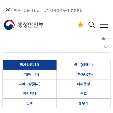
이 누리집은 대한민국 공식 전자정부 누리집입니다.
>
국가상징개요
국기(태극기)
국가(애국가)
국화(무궁화)
나라도장(국새)
나라문장
국민의례
국호
연호
정부기