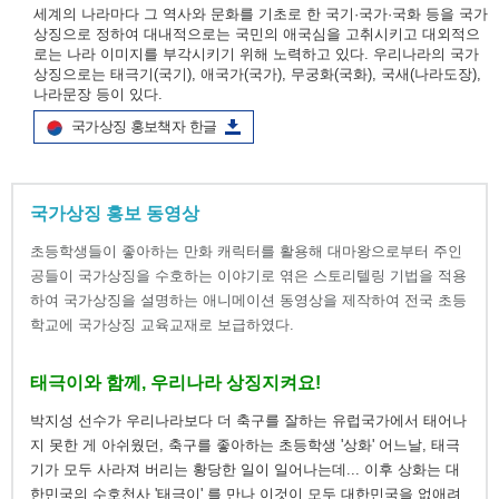
세계의 나라마다 그 역사와 문화를 기초로 한 국기·국가·국화 등을 국가
상징으로 정하여 대내적으로는 국민의 애국심을 고취시키고 대외적으
로는 나라 이미지를 부각시키기 위해 노력하고 있다. 우리나라의 국가
상징으로는 태극기(국기), 애국가(국가), 무궁화(국화), 국새(나라도장),
나라문장 등이 있다.
국가상징 홍보책자 한글
국가상징 홍보 동영상
초등학생들이 좋아하는 만화 캐릭터를 활용해 대마왕으로부터 주인
공들이 국가상징을 수호하는 이야기로 엮은 스토리텔링 기법을 적용
하여 국가상징을 설명하는 애니메이션 동영상을 제작하여 전국 초등
학교에 국가상징 교육교재로 보급하였다.
태극이와 함께, 우리나라 상징지켜요!
박지성 선수가 우리나라보다 더 축구를 잘하는 유럽국가에서 태어나
지 못한 게 아쉬웠던, 축구를 좋아하는 초등학생 '상화' 어느날, 태극
기가 모두 사라져 버리는 황당한 일이 일어나는데... 이후 상화는 대
한민국의 수호천사 '태극이' 를 만나 이것이 모두 대한민국을 없애려