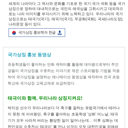
세계의 나라마다 그 역사와 문화를 기초로 한 국기·국가·국화 등을 국가
상징으로 정하여 대내적으로는 국민의 애국심을 고취시키고 대외적으
로는 나라 이미지를 부각시키기 위해 노력하고 있다. 우리나라의 국가
상징으로는 태극기(국기), 애국가(국가), 무궁화(국화), 국새(나라도장),
나라문장 등이 있다.
국가상징 홍보책자 한글
국가상징 홍보 동영상
초등학생들이 좋아하는 만화 캐릭터를 활용해 대마왕으로부터 주인
공들이 국가상징을 수호하는 이야기로 엮은 스토리텔링 기법을 적용
하여 국가상징을 설명하는 애니메이션 동영상을 제작하여 전국 초등
학교에 국가상징 교육교재로 보급하였다.
태극이와 함께, 우리나라 상징지켜요!
박지성 선수가 우리나라보다 더 축구를 잘하는 유럽국가에서 태어나
지 못한 게 아쉬웠던, 축구를 좋아하는 초등학생 '상화' 어느날, 태극
기가 모두 사라져 버리는 황당한 일이 일어나는데... 이후 상화는 대
한민국의 수호천사 '태극이' 를 만나 이것이 모두 대한민국을 없애려