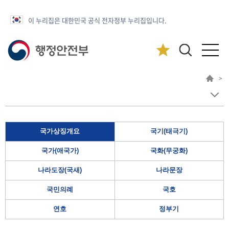
이 누리집은 대한민국 공식 전자정부 누리집입니다.
>
국가상징개요
국기(태극기)
국가(애국가)
국화(무궁화)
나라도장(국새)
나라문장
국민의례
국호
연호
정부기