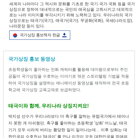
세계의 나라마다 그 역사와 문화를 기초로 한 국기·국가·국화 등을 국가
상징으로 정하여 대내적으로는 국민의 애국심을 고취시키고 대외적으
로는 나라 이미지를 부각시키기 위해 노력하고 있다. 우리나라의 국가
상징으로는 태극기(국기), 애국가(국가), 무궁화(국화), 국새(나라도장),
나라문장 등이 있다.
국가상징 홍보책자 한글
국가상징 홍보 동영상
초등학생들이 좋아하는 만화 캐릭터를 활용해 대마왕으로부터 주인
공들이 국가상징을 수호하는 이야기로 엮은 스토리텔링 기법을 적용
하여 국가상징을 설명하는 애니메이션 동영상을 제작하여 전국 초등
학교에 국가상징 교육교재로 보급하였다.
태극이와 함께, 우리나라 상징지켜요!
박지성 선수가 우리나라보다 더 축구를 잘하는 유럽국가에서 태어나
지 못한 게 아쉬웠던, 축구를 좋아하는 초등학생 '상화' 어느날, 태극
기가 모두 사라져 버리는 황당한 일이 일어나는데... 이후 상화는 대
한민국의 수호천사 '태극이' 를 만나 이것이 모두 대한민국을 없애려