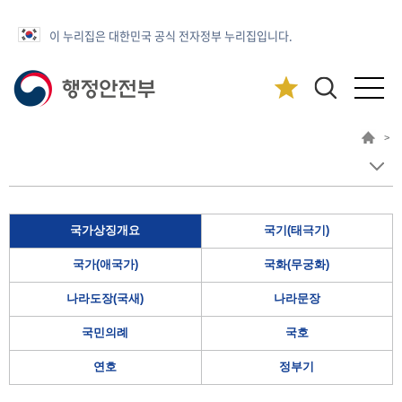
이 누리집은 대한민국 공식 전자정부 누리집입니다.
>
국가상징개요
국기(태극기)
국가(애국가)
국화(무궁화)
나라도장(국새)
나라문장
국민의례
국호
연호
정부기