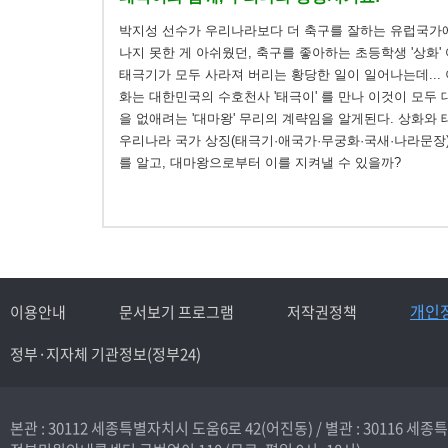
박지성 선수가 우리나라보다 더 축구를 잘하는 유럽국가
나지 못한 게 아쉬웠던, 축구를 좋아하는 초등학생 '상화'
태극기가 모두 사라져 버리는 황당한 일이 일어나는데... 
화는 대한민국의 수호천사 '태극이' 를 만나 이것이 모두
을 없애려는 '대마왕' 무리의 계략임을 알게된다. 상화와
우리나라 국가 상징(태극기·애국가·무궁화·국새·나라문장
를 알고, 대마왕으로부터 이를 지켜낼 수 있을까?
개인
이용안내
문서보기 프로그램
저작권정책
정부·지자체 기관정보(정부24)
본관 : 30112 세종특별자치시 도움6로 42(어진동) /
별관 : 30116 세