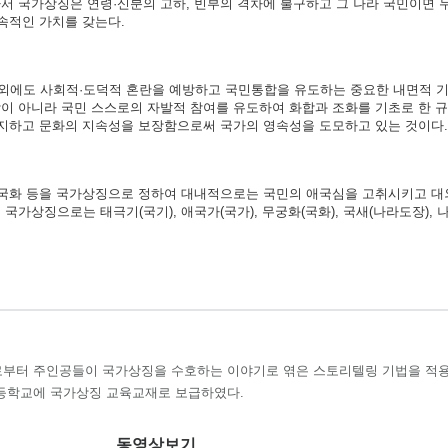
서 국가상징은 연령·신분의 고하, 빈부의 격차에 불구하고 그 나라 국민이면 
속적인 가치를 갖는다.
외에도 사회적·도덕적 혼란을 예방하고 국민통합을 유도하는 중요한 내면적 기
이 아니라 국민 스스로의 자발적 참여를 유도하여 화합과 조화를 기초로 한 
방지하고 문화의 지속성을 보장함으로써 국가의 영속성을 도모하고 있는 것이다.
가·국화 등을 국가상징으로 정하여 대내적으로는 국민의 애국심을 고취시키고 
가상징으로는 태극기(국기), 애국가(국가), 무궁화(국화), 국새(나라도장), 
부터 주인공들이 국가상징을 수호하는 이야기로 엮은 스토리텔링 기법을 적
등학교에 국가상징 교육교재로 보급하였다.
동영상보기