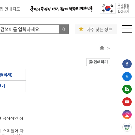
집 안내지도
자주 찾는 정보
>
인쇄하기
(국새)
부기
낸 공식적인 징
이 스며들어 자