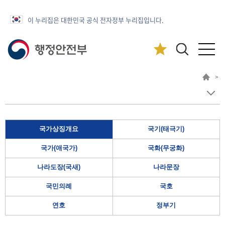
이 누리집은 대한민국 공식 전자정부 누리집입니다.
>
국가상징개요
국기(태극기)
국가(애국가)
국화(무궁화)
나라도장(국새)
나라문장
국민의례
국호
연호
정부기