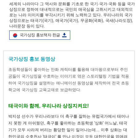
세계의 나라마다 그 역사와 문화를 기초로 한 국기·국가·국화 등을 국가
상징으로 정하여 대내적으로는 국민의 애국심을 고취시키고 대외적으
로는 나라 이미지를 부각시키기 위해 노력하고 있다. 우리나라의 국가
상징으로는 태극기(국기), 애국가(국가), 무궁화(국화), 국새(나라도장),
나라문장 등이 있다.
국가상징 홍보책자 한글
국가상징 홍보 동영상
초등학생들이 좋아하는 만화 캐릭터를 활용해 대마왕으로부터 주인
공들이 국가상징을 수호하는 이야기로 엮은 스토리텔링 기법을 적용
하여 국가상징을 설명하는 애니메이션 동영상을 제작하여 전국 초등
학교에 국가상징 교육교재로 보급하였다.
태극이와 함께, 우리나라 상징지켜요!
박지성 선수가 우리나라보다 더 축구를 잘하는 유럽국가에서 태어나
지 못한 게 아쉬웠던, 축구를 좋아하는 초등학생 '상화' 어느날, 태극
기가 모두 사라져 버리는 황당한 일이 일어나는데... 이후 상화는 대
한민국의 수호천사 '태극이' 를 만나 이것이 모두 대한민국을 없애려