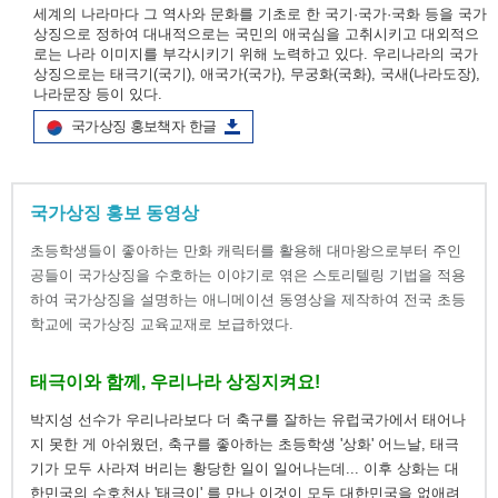
세계의 나라마다 그 역사와 문화를 기초로 한 국기·국가·국화 등을 국가
상징으로 정하여 대내적으로는 국민의 애국심을 고취시키고 대외적으
로는 나라 이미지를 부각시키기 위해 노력하고 있다. 우리나라의 국가
상징으로는 태극기(국기), 애국가(국가), 무궁화(국화), 국새(나라도장),
나라문장 등이 있다.
국가상징 홍보책자 한글
국가상징 홍보 동영상
초등학생들이 좋아하는 만화 캐릭터를 활용해 대마왕으로부터 주인
공들이 국가상징을 수호하는 이야기로 엮은 스토리텔링 기법을 적용
하여 국가상징을 설명하는 애니메이션 동영상을 제작하여 전국 초등
학교에 국가상징 교육교재로 보급하였다.
태극이와 함께, 우리나라 상징지켜요!
박지성 선수가 우리나라보다 더 축구를 잘하는 유럽국가에서 태어나
지 못한 게 아쉬웠던, 축구를 좋아하는 초등학생 '상화' 어느날, 태극
기가 모두 사라져 버리는 황당한 일이 일어나는데... 이후 상화는 대
한민국의 수호천사 '태극이' 를 만나 이것이 모두 대한민국을 없애려