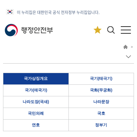
이 누리집은 대한민국 공식 전자정부 누리집입니다.
>
국가상징개요
국기(태극기)
국가(애국가)
국화(무궁화)
나라도장(국새)
나라문장
국민의례
국호
연호
정부기