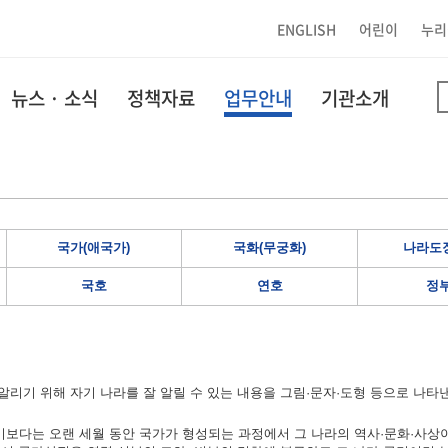
ENGLISH
어린이
누리
뉴스 · 소식
정책자료
업무안내
기관소개
국가(애국가)
국화(무궁화)
나라도장
국호
연호
정
리기 위해 자기 나라를 잘 알릴 수 있는 내용을 그림·문자·도형 등으로 나타
보다는 오랜 세월 동안 국가가 형성되는 과정에서 그 나라의 역사·문화·사상