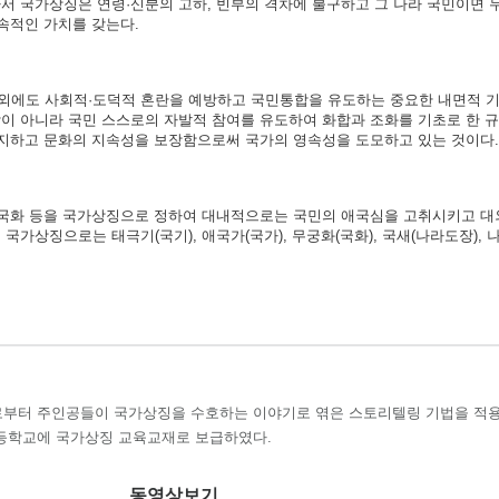
서 국가상징은 연령·신분의 고하, 빈부의 격차에 불구하고 그 나라 국민이면 
속적인 가치를 갖는다.
외에도 사회적·도덕적 혼란을 예방하고 국민통합을 유도하는 중요한 내면적 기
이 아니라 국민 스스로의 자발적 참여를 유도하여 화합과 조화를 기초로 한 
방지하고 문화의 지속성을 보장함으로써 국가의 영속성을 도모하고 있는 것이다.
가·국화 등을 국가상징으로 정하여 대내적으로는 국민의 애국심을 고취시키고 
가상징으로는 태극기(국기), 애국가(국가), 무궁화(국화), 국새(나라도장), 
부터 주인공들이 국가상징을 수호하는 이야기로 엮은 스토리텔링 기법을 적
등학교에 국가상징 교육교재로 보급하였다.
동영상보기