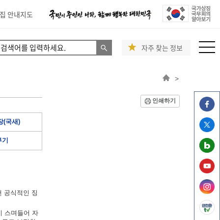
집 안내지도
자주 찾는 정보
>
인쇄하기
(국새)
부기
낸 공식적인 징
이 스며들어 자