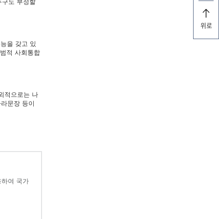
누구도 부정할
위로
능을 갖고 있
규범적 사회통합
대외적으로는 나
나라문장 등이
용하여 국가