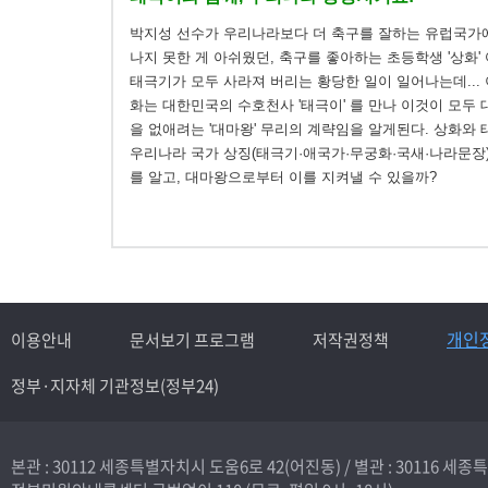
박지성 선수가 우리나라보다 더 축구를 잘하는 유럽국가
나지 못한 게 아쉬웠던, 축구를 좋아하는 초등학생 '상화'
태극기가 모두 사라져 버리는 황당한 일이 일어나는데... 
화는 대한민국의 수호천사 '태극이' 를 만나 이것이 모두
을 없애려는 '대마왕' 무리의 계략임을 알게된다. 상화와
우리나라 국가 상징(태극기·애국가·무궁화·국새·나라문장
를 알고, 대마왕으로부터 이를 지켜낼 수 있을까?
개인
이용안내
문서보기 프로그램
저작권정책
정부·지자체 기관정보(정부24)
본관 : 30112 세종특별자치시 도움6로 42(어진동) /
별관 : 30116 세