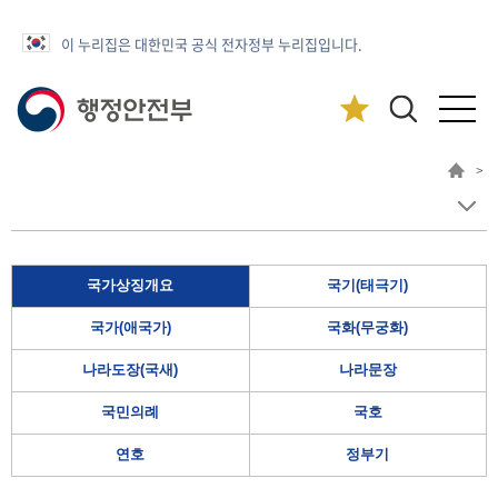
이 누리집은 대한민국 공식 전자정부 누리집입니다.
>
국가상징개요
국기(태극기)
국가(애국가)
국화(무궁화)
나라도장(국새)
나라문장
국민의례
국호
연호
정부기