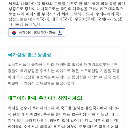
세계의 나라마다 그 역사와 문화를 기초로 한 국기·국가·국화 등을 국가
상징으로 정하여 대내적으로는 국민의 애국심을 고취시키고 대외적으
로는 나라 이미지를 부각시키기 위해 노력하고 있다. 우리나라의 국가
상징으로는 태극기(국기), 애국가(국가), 무궁화(국화), 국새(나라도장),
나라문장 등이 있다.
국가상징 홍보책자 한글
국가상징 홍보 동영상
초등학생들이 좋아하는 만화 캐릭터를 활용해 대마왕으로부터 주인
공들이 국가상징을 수호하는 이야기로 엮은 스토리텔링 기법을 적용
하여 국가상징을 설명하는 애니메이션 동영상을 제작하여 전국 초등
학교에 국가상징 교육교재로 보급하였다.
태극이와 함께, 우리나라 상징지켜요!
박지성 선수가 우리나라보다 더 축구를 잘하는 유럽국가에서 태어나
지 못한 게 아쉬웠던, 축구를 좋아하는 초등학생 '상화' 어느날, 태극
기가 모두 사라져 버리는 황당한 일이 일어나는데... 이후 상화는 대
한민국의 수호천사 '태극이' 를 만나 이것이 모두 대한민국을 없애려