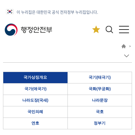
이 누리집은 대한민국 공식 전자정부 누리집입니다.
>
국가상징개요
국기(태극기)
국가(애국가)
국화(무궁화)
나라도장(국새)
나라문장
국민의례
국호
연호
정부기