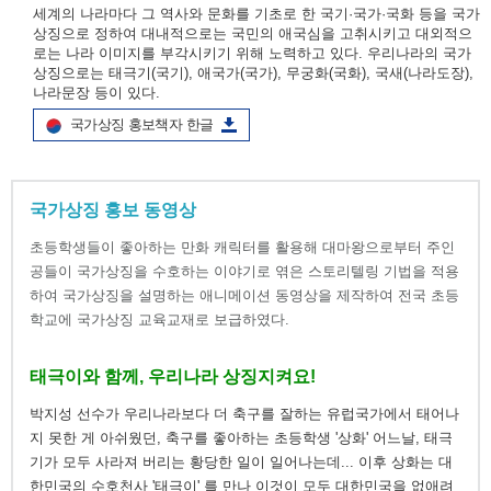
세계의 나라마다 그 역사와 문화를 기초로 한 국기·국가·국화 등을 국가
상징으로 정하여 대내적으로는 국민의 애국심을 고취시키고 대외적으
로는 나라 이미지를 부각시키기 위해 노력하고 있다. 우리나라의 국가
상징으로는 태극기(국기), 애국가(국가), 무궁화(국화), 국새(나라도장),
나라문장 등이 있다.
국가상징 홍보책자 한글
국가상징 홍보 동영상
초등학생들이 좋아하는 만화 캐릭터를 활용해 대마왕으로부터 주인
공들이 국가상징을 수호하는 이야기로 엮은 스토리텔링 기법을 적용
하여 국가상징을 설명하는 애니메이션 동영상을 제작하여 전국 초등
학교에 국가상징 교육교재로 보급하였다.
태극이와 함께, 우리나라 상징지켜요!
박지성 선수가 우리나라보다 더 축구를 잘하는 유럽국가에서 태어나
지 못한 게 아쉬웠던, 축구를 좋아하는 초등학생 '상화' 어느날, 태극
기가 모두 사라져 버리는 황당한 일이 일어나는데... 이후 상화는 대
한민국의 수호천사 '태극이' 를 만나 이것이 모두 대한민국을 없애려