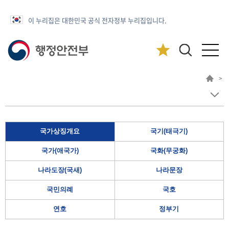
이 누리집은 대한민국 공식 전자정부 누리집입니다.
>
국가상징개요
국기(태극기)
국가(애국가)
국화(무궁화)
나라도장(국새)
나라문장
국민의례
국호
연호
정부기