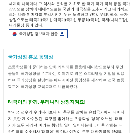
세계의 나라마다 그 역사와 문화를 기초로 한 국기·국가·국화 등을 국가
상징으로 정하여 대내적으로는 국민의 애국심을 고취시키고 대외적으
로는 나라 이미지를 부각시키기 위해 노력하고 있다. 우리나라의 국가
상징으로는 태극기(국기), 애국가(국가), 무궁화(국화), 국새(나라도장),
나라문장 등이 있다.
국가상징 홍보책자 한글
국가상징 홍보 동영상
초등학생들이 좋아하는 만화 캐릭터를 활용해 대마왕으로부터 주인
공들이 국가상징을 수호하는 이야기로 엮은 스토리텔링 기법을 적용
하여 국가상징을 설명하는 애니메이션 동영상을 제작하여 전국 초등
학교에 국가상징 교육교재로 보급하였다.
태극이와 함께, 우리나라 상징지켜요!
박지성 선수가 우리나라보다 더 축구를 잘하는 유럽국가에서 태어나
지 못한 게 아쉬웠던, 축구를 좋아하는 초등학생 '상화' 어느날, 태극
기가 모두 사라져 버리는 황당한 일이 일어나는데... 이후 상화는 대
한민국의 수호천사 '태극이' 를 만나 이것이 모두 대한민국을 없애려