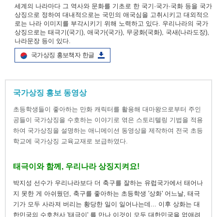
세계의 나라마다 그 역사와 문화를 기초로 한 국기·국가·국화 등을 국가
상징으로 정하여 대내적으로는 국민의 애국심을 고취시키고 대외적으
로는 나라 이미지를 부각시키기 위해 노력하고 있다. 우리나라의 국가
상징으로는 태극기(국기), 애국가(국가), 무궁화(국화), 국새(나라도장),
나라문장 등이 있다.
국가상징 홍보책자 한글
국가상징 홍보 동영상
초등학생들이 좋아하는 만화 캐릭터를 활용해 대마왕으로부터 주인
공들이 국가상징을 수호하는 이야기로 엮은 스토리텔링 기법을 적용
하여 국가상징을 설명하는 애니메이션 동영상을 제작하여 전국 초등
학교에 국가상징 교육교재로 보급하였다.
태극이와 함께, 우리나라 상징지켜요!
박지성 선수가 우리나라보다 더 축구를 잘하는 유럽국가에서 태어나
지 못한 게 아쉬웠던, 축구를 좋아하는 초등학생 '상화' 어느날, 태극
기가 모두 사라져 버리는 황당한 일이 일어나는데... 이후 상화는 대
한민국의 수호천사 '태극이' 를 만나 이것이 모두 대한민국을 없애려