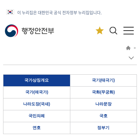
이 누리집은 대한민국 공식 전자정부 누리집입니다.
>
국가상징개요
국기(태극기)
국가(애국가)
국화(무궁화)
나라도장(국새)
나라문장
국민의례
국호
연호
정부기