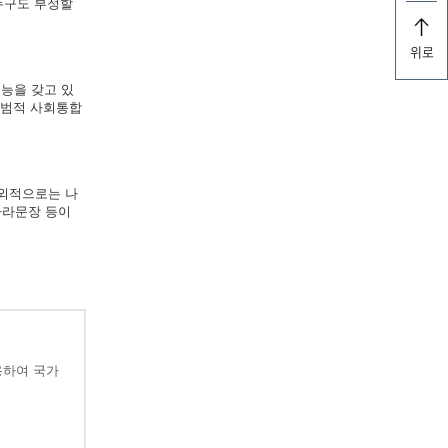
누구도 부정할
위로
능을 갖고 있
규범적 사회통합
대외적으로는 나
나라문장 등이
용하여 국가