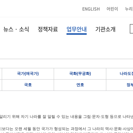
ENGLISH
어린이
누리
뉴스 · 소식
정책자료
업무안내
기관소개
국가(애국가)
국화(무궁화)
나라도장
국호
연호
정
리기 위해 자기 나라를 잘 알릴 수 있는 내용을 그림·문자·도형 등으로 나타
보다는 오랜 세월 동안 국가가 형성되는 과정에서 그 나라의 역사·문화·사상