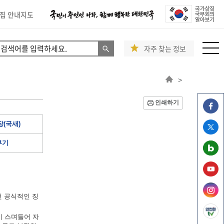
집 안내지도
자주 찾는 정보
>
인쇄하기
(국새)
부기
낸 공식적인 징
이 스며들어 자