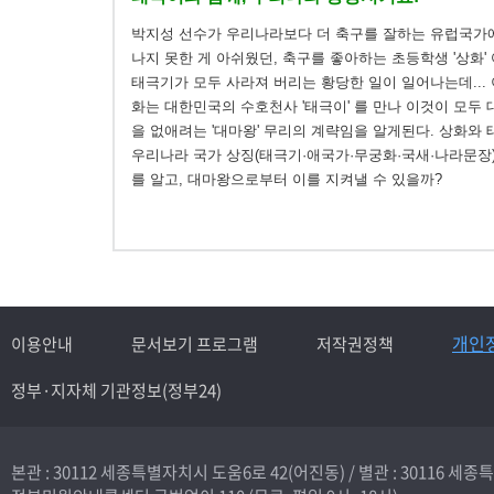
박지성 선수가 우리나라보다 더 축구를 잘하는 유럽국가
나지 못한 게 아쉬웠던, 축구를 좋아하는 초등학생 '상화'
태극기가 모두 사라져 버리는 황당한 일이 일어나는데... 
화는 대한민국의 수호천사 '태극이' 를 만나 이것이 모두
을 없애려는 '대마왕' 무리의 계략임을 알게된다. 상화와
우리나라 국가 상징(태극기·애국가·무궁화·국새·나라문장
를 알고, 대마왕으로부터 이를 지켜낼 수 있을까?
개인
이용안내
문서보기 프로그램
저작권정책
정부·지자체 기관정보(정부24)
본관 : 30112 세종특별자치시 도움6로 42(어진동) /
별관 : 30116 세