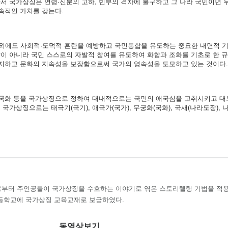
서 국가상징은 연령·신분의 고하, 빈부의 격차에 불구하고 그 나라 국민이면 
속적인 가치를 갖는다.
외에도 사회적·도덕적 혼란을 예방하고 국민통합을 유도하는 중요한 내면적 기
이 아니라 국민 스스로의 자발적 참여를 유도하여 화합과 조화를 기초로 한 
방지하고 문화의 지속성을 보장함으로써 국가의 영속성을 도모하고 있는 것이다.
가·국화 등을 국가상징으로 정하여 대내적으로는 국민의 애국심을 고취시키고 
가상징으로는 태극기(국기), 애국가(국가), 무궁화(국화), 국새(나라도장), 
부터 주인공들이 국가상징을 수호하는 이야기로 엮은 스토리텔링 기법을 적
등학교에 국가상징 교육교재로 보급하였다.
동영상보기