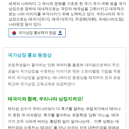
세계의 나라마다 그 역사와 문화를 기초로 한 국기·국가·국화 등을 국가
상징으로 정하여 대내적으로는 국민의 애국심을 고취시키고 대외적으
로는 나라 이미지를 부각시키기 위해 노력하고 있다. 우리나라의 국가
상징으로는 태극기(국기), 애국가(국가), 무궁화(국화), 국새(나라도장),
나라문장 등이 있다.
국가상징 홍보책자 한글
국가상징 홍보 동영상
초등학생들이 좋아하는 만화 캐릭터를 활용해 대마왕으로부터 주인
공들이 국가상징을 수호하는 이야기로 엮은 스토리텔링 기법을 적용
하여 국가상징을 설명하는 애니메이션 동영상을 제작하여 전국 초등
학교에 국가상징 교육교재로 보급하였다.
태극이와 함께, 우리나라 상징지켜요!
박지성 선수가 우리나라보다 더 축구를 잘하는 유럽국가에서 태어나
지 못한 게 아쉬웠던, 축구를 좋아하는 초등학생 '상화' 어느날, 태극
기가 모두 사라져 버리는 황당한 일이 일어나는데... 이후 상화는 대
한민국의 수호천사 '태극이' 를 만나 이것이 모두 대한민국을 없애려