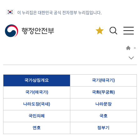
이 누리집은 대한민국 공식 전자정부 누리집입니다.
>
국가상징개요
국기(태극기)
국가(애국가)
국화(무궁화)
나라도장(국새)
나라문장
국민의례
국호
연호
정부기