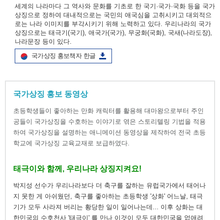
세계의 나라마다 그 역사와 문화를 기초로 한 국기·국가·국화 등을 국가
상징으로 정하여 대내적으로는 국민의 애국심을 고취시키고 대외적으
로는 나라 이미지를 부각시키기 위해 노력하고 있다. 우리나라의 국가
상징으로는 태극기(국기), 애국가(국가), 무궁화(국화), 국새(나라도장),
나라문장 등이 있다.
국가상징 홍보책자 한글
국가상징 홍보 동영상
초등학생들이 좋아하는 만화 캐릭터를 활용해 대마왕으로부터 주인
공들이 국가상징을 수호하는 이야기로 엮은 스토리텔링 기법을 적용
하여 국가상징을 설명하는 애니메이션 동영상을 제작하여 전국 초등
학교에 국가상징 교육교재로 보급하였다.
태극이와 함께, 우리나라 상징지켜요!
박지성 선수가 우리나라보다 더 축구를 잘하는 유럽국가에서 태어나
지 못한 게 아쉬웠던, 축구를 좋아하는 초등학생 '상화' 어느날, 태극
기가 모두 사라져 버리는 황당한 일이 일어나는데... 이후 상화는 대
한민국의 수호천사 '태극이' 를 만나 이것이 모두 대한민국을 없애려