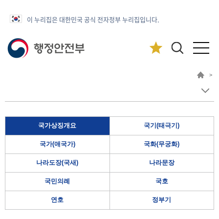
이 누리집은 대한민국 공식 전자정부 누리집입니다.
>
국가상징개요
국기(태극기)
국가(애국가)
국화(무궁화)
나라도장(국새)
나라문장
국민의례
국호
연호
정부기