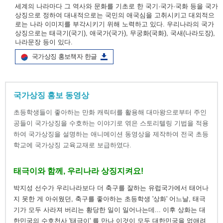
세계의 나라마다 그 역사와 문화를 기초로 한 국기·국가·국화 등을 국가
상징으로 정하여 대내적으로는 국민의 애국심을 고취시키고 대외적으
로는 나라 이미지를 부각시키기 위해 노력하고 있다. 우리나라의 국가
상징으로는 태극기(국기), 애국가(국가), 무궁화(국화), 국새(나라도장),
나라문장 등이 있다.
국가상징 홍보책자 한글
국가상징 홍보 동영상
초등학생들이 좋아하는 만화 캐릭터를 활용해 대마왕으로부터 주인
공들이 국가상징을 수호하는 이야기로 엮은 스토리텔링 기법을 적용
하여 국가상징을 설명하는 애니메이션 동영상을 제작하여 전국 초등
학교에 국가상징 교육교재로 보급하였다.
태극이와 함께, 우리나라 상징지켜요!
박지성 선수가 우리나라보다 더 축구를 잘하는 유럽국가에서 태어나
지 못한 게 아쉬웠던, 축구를 좋아하는 초등학생 '상화' 어느날, 태극
기가 모두 사라져 버리는 황당한 일이 일어나는데... 이후 상화는 대
한민국의 수호천사 '태극이' 를 만나 이것이 모두 대한민국을 없애려