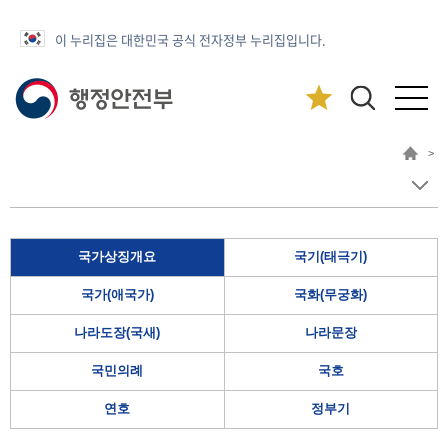
이 누리집은 대한민국 공식 전자정부 누리집입니다.
>
국가상징개요
국기(태극기)
국가(애국가)
국화(무궁화)
나라도장(국새)
나라문장
국민의례
국호
연호
정부기