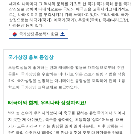
세계의 나라마다 그 역사와 문화를 기초로 한 국기·국가·국화 등을 국가
상징으로 정하여 대내적으로는 국민의 애국심을 고취시키고 대외적으
로는 나라 이미지를 부각시키기 위해 노력하고 있다. 우리나라의 국가
상징으로는 태극기(국기), 애국가(국가), 무궁화(국화), 국새(나라도장),
나라문장 등이 있다.
국가상징 홍보책자 한글
국가상징 홍보 동영상
초등학생들이 좋아하는 만화 캐릭터를 활용해 대마왕으로부터 주인
공들이 국가상징을 수호하는 이야기로 엮은 스토리텔링 기법을 적용
하여 국가상징을 설명하는 애니메이션 동영상을 제작하여 전국 초등
학교에 국가상징 교육교재로 보급하였다.
태극이와 함께, 우리나라 상징지켜요!
박지성 선수가 우리나라보다 더 축구를 잘하는 유럽국가에서 태어나
지 못한 게 아쉬웠던, 축구를 좋아하는 초등학생 '상화' 어느날, 태극
기가 모두 사라져 버리는 황당한 일이 일어나는데... 이후 상화는 대
한민국의 수호천사 '태극이' 를 만나 이것이 모두 대한민국을 없애려